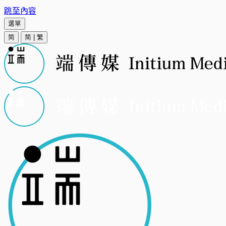
跳至內容
選單
简
简
|
繁