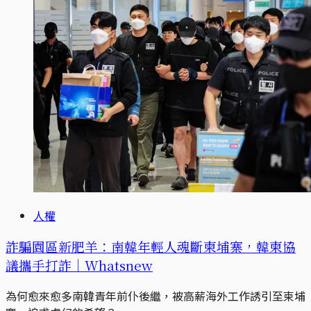
人權
詐騙園區新肥羊：南韓年輕人魂斷柬埔寨，韓柬協
議攜手打詐｜Whatsnew
為何愈來愈多南韓青年前仆後繼，被高薪海外工作誘引至柬埔