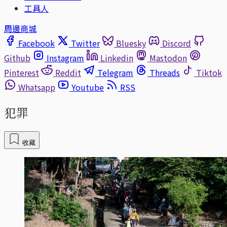
工具人
周邊商城
Facebook
Twitter
Bluesky
Discord
Github
Instagram
Linkedin
Mastodon
Pinterest
Reddit
Telegram
Threads
Tiktok
Whatsapp
Youtube
RSS
犯罪
收藏