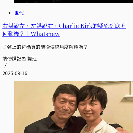
世代
右媒說左，左媒說右，Charlie Kirk的疑兇到底有
何動機？｜Whatsnew
子彈上的符碼真的能從傳統角度解釋嗎？
端傳媒記者 龔玨
2025-09-16