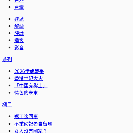
台灣
速遞
解讀
評論
播客
影音
系列
2026伊朗戰爭
香港世紀大火
「中國有稀土」
情色的未來
欄目
返工这回事
不重磅記者自留地
女人沒有國家？