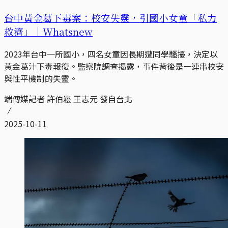
台中黃金葛下毒案：校安失靈，引國小女童「私力
救濟」｜Whatsnew
2023年台中一所國小，四名女童因長期遭同學騷擾，決定以
黃金葛汁下毒報復。監察院調查揭露，事件背後是一連串校安
與性平機制的失靈。
端傳媒記者 許伯崧 王志元 發自台北
2025-10-11