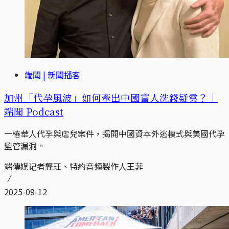
端聞 | 新聞播客
加州「代孕風波」如何牽出中國富人洗錢疑雲？｜
端聞 Podcast
一樁華人代孕與虐兒案件，揭開中國資本外逃模式與美國代孕
監管漏洞。
端傳媒记者龔玨、特約音頻製作人王菲
2025-09-12