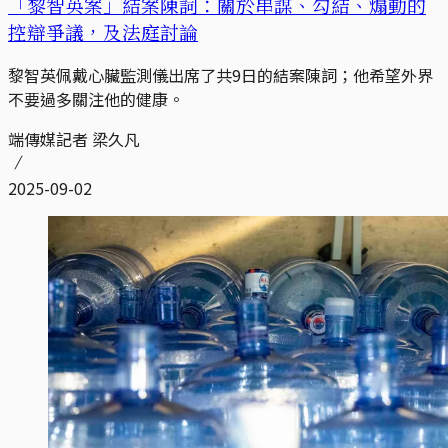
「黎智英案」結案陳詞：關於串謀、勾結、煽動的
控辯爭議，及法庭討論
黎智英佩戴心臟監測儀出席了共9日的結案陳詞；他希望外界
不要過多關注他的健康。
端傳媒記者 梁久凡
2025-09-02