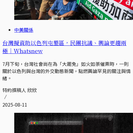
中美關係
台灣擬資助以色列屯墾區，民團抗議、輿論更趨兩
極｜Whatsnew
7月下旬，台灣社會尚在為「大罷免」如火如荼催票時，一則
關於以色列與台灣的外交動態新聞，點燃輿論罕見的關注與情
緒。
特約撰稿人 欣欣
2025-08-11