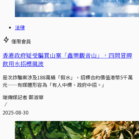
法律
僅限會員
香港政府疑受騙買山寨「鑫樂觀音山」，四問冒牌
飲用水招標風波
是次詐騙案涉及188萬桶「假水」，招標合約價值港幣5千萬
元——有媒體形容為「有人中標、政府中招。」
端傳媒記者 鄭淑華
2025-08-30