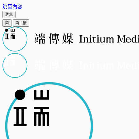
跳至內容
選單
简
简
|
繁