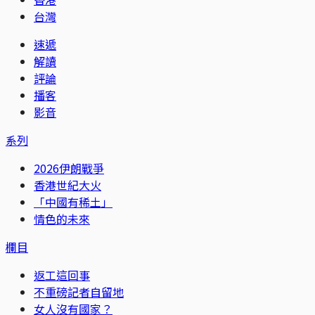
台灣
速遞
解讀
評論
播客
影音
系列
2026伊朗戰爭
香港世紀大火
「中國有稀土」
情色的未來
欄目
返工這回事
不重磅記者自留地
女人沒有國家？