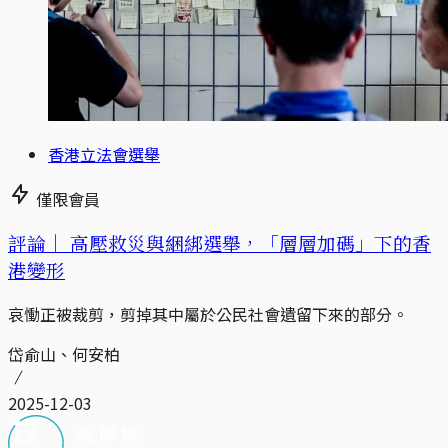
香港立法會選舉
僅限會員
評論｜
高壓救災與綑綁選舉，「層層加碼」下的香
港變形
哀慟正被裁剪，剪掉其中屬於公民社會遺留下來的部分。
岱俞山、何安柏
2025-12-03