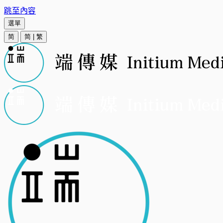
跳至內容
選單
简
简
|
繁