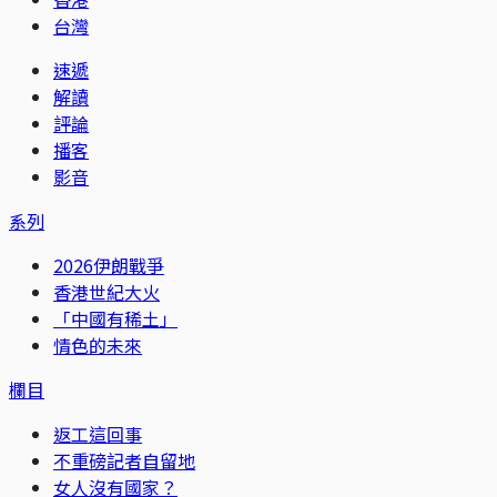
台灣
速遞
解讀
評論
播客
影音
系列
2026伊朗戰爭
香港世紀大火
「中國有稀土」
情色的未來
欄目
返工這回事
不重磅記者自留地
女人沒有國家？