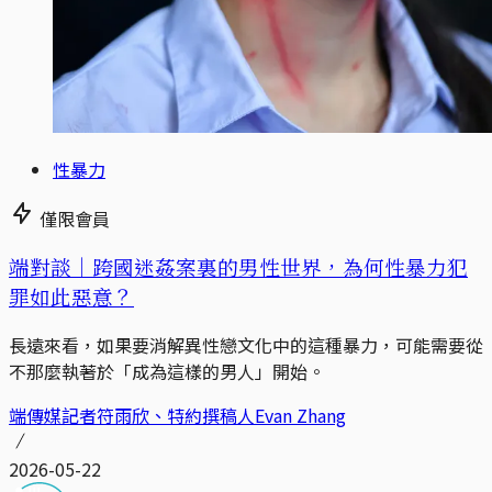
性暴力
僅限會員
端對談｜跨國迷姦案裏的男性世界，為何性暴力犯
罪如此惡意？
長遠來看，如果要消解異性戀文化中的這種暴力，可能需要從
不那麼執著於「成為這樣的男人」開始。
端傳媒記者符雨欣、特約撰稿人Evan Zhang
2026-05-22