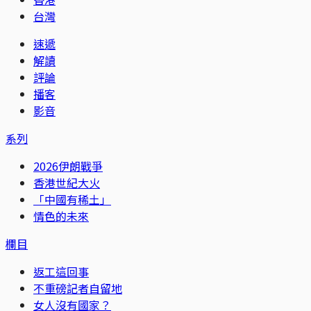
台灣
速遞
解讀
評論
播客
影音
系列
2026伊朗戰爭
香港世紀大火
「中國有稀土」
情色的未來
欄目
返工這回事
不重磅記者自留地
女人沒有國家？