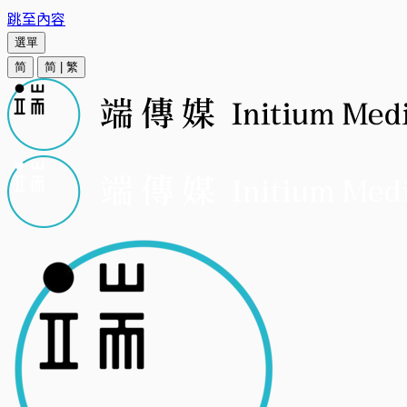
跳至內容
選單
简
简
|
繁