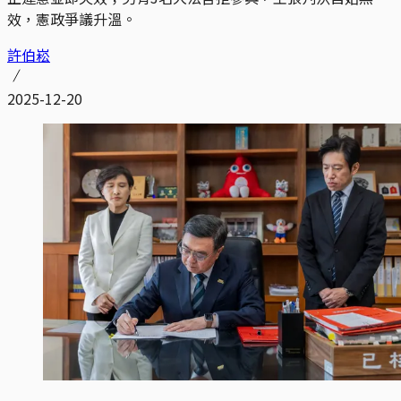
效，憲政爭議升溫。
許伯崧
2025-12-20