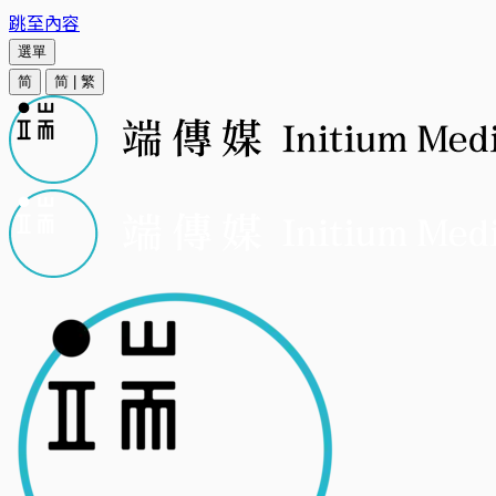
跳至內容
選單
简
简
|
繁