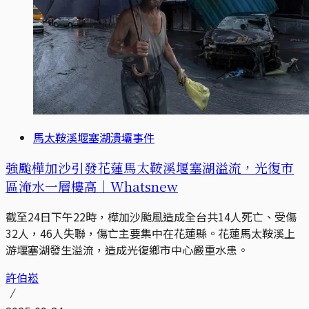
馬太鞍溪堰塞湖潰壩事件
強颱樺加沙引發花蓮馬太鞍溪堰塞湖溢流，光復市
區淹水一層樓高｜Whatsnew
截至24日下午22時，樺加沙颱風造成全台共14人死亡、受傷
32人，46人失聯，傷亡主要集中在花蓮縣。花蓮馬太鞍溪上
游堰塞湖發生溢流，造成光復鄉市中心嚴重水患。
許伯崧