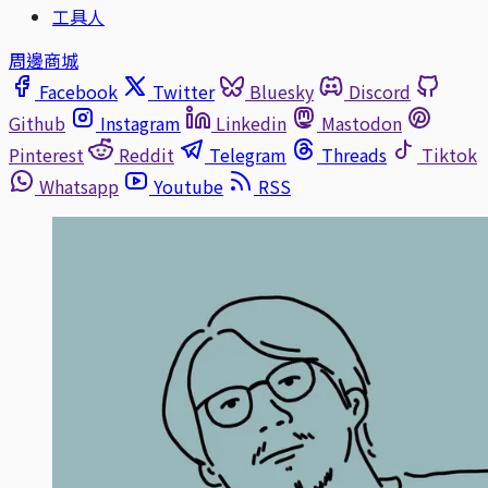
工具人
周邊商城
Facebook
Twitter
Bluesky
Discord
Github
Instagram
Linkedin
Mastodon
Pinterest
Reddit
Telegram
Threads
Tiktok
Whatsapp
Youtube
RSS