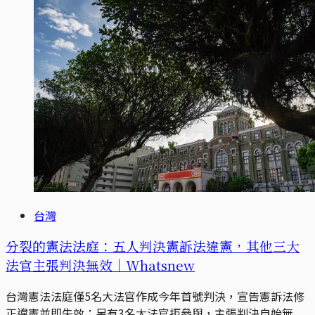
台灣
分裂的憲法法庭：五人判決憲訴法違憲，其他三大
法官主張判決無效｜Whatsnew
台灣憲法法庭僅5名大法官作成今年首號判決，宣告憲訴法修
正違憲並即失效；另有3名大法官拒參與，主張判決自始無