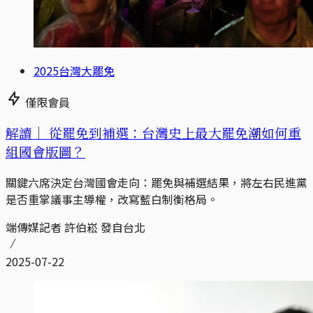
2025台灣大罷免
僅限會員
解讀｜
從罷免到補選：台灣史上最大罷免潮如何重
組國會版圖？
關鍵六席決定台灣國會走向：罷免與補選結果，將左右民進黨
是否重掌議事主導權，改寫藍白制衡格局。
端傳媒記者 許伯崧 發自台北
2025-07-22