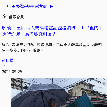
馬太鞍溪堰塞湖潰壩事件
僅限會員
解讀｜
五問馬太鞍溪堰塞湖溢流潰壩：山谷裡的不
定時炸彈，為何終究引爆？
從7月崩塌成湖到9月溢流潰壩，花蓮馬太鞍溪堰塞湖災難如
何一步步走向不可避免？
許伯崧
2025-09-29