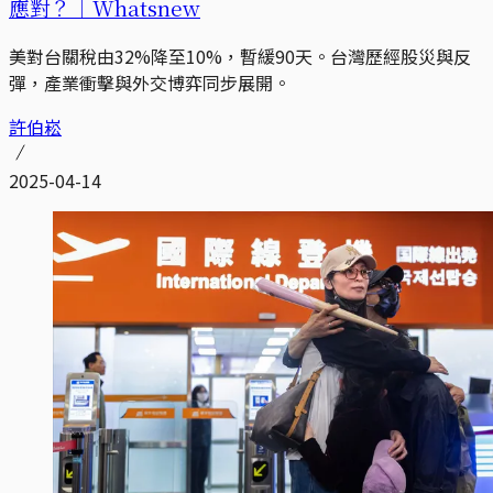
應對？｜Whatsnew
美對台關稅由32%降至10%，暫緩90天。台灣歷經股災與反
彈，產業衝擊與外交博弈同步展開。
許伯崧
2025-04-14