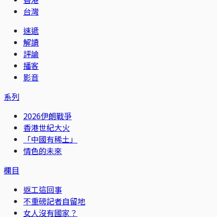
台灣
速遞
解讀
評論
播客
影音
系列
2026伊朗戰爭
香港世紀大火
「中國有稀土」
情色的未來
欄目
返工這回事
不重磅記者自留地
女人沒有國家？