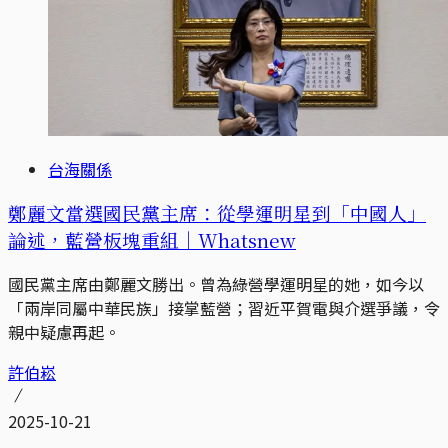
台海關係
鄭麗文當選國民黨主席：從學運明星到「中國人」
論述，藍營板塊重組｜Whatsnew
國民黨主席由鄭麗文勝出。曾為綠營學運明星的她，如今以
「兩岸同屬中華民族」接掌藍營；習近平賀電與介選爭議，令
親中疑慮再起。
許伯崧
2025-10-21