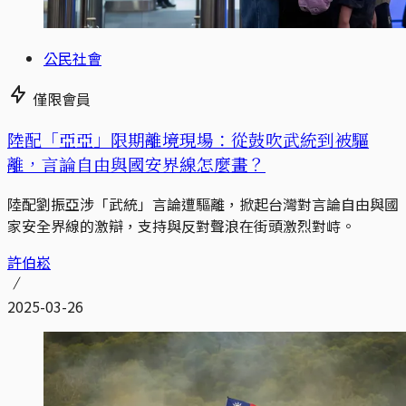
公民社會
僅限會員
陸配「亞亞」限期離境現場：從鼓吹武統到被驅
離，言論自由與國安界線怎麼畫？
陸配劉振亞涉「武統」言論遭驅離，掀起台灣對言論自由與國
家安全界線的激辯，支持與反對聲浪在街頭激烈對峙。
許伯崧
2025-03-26