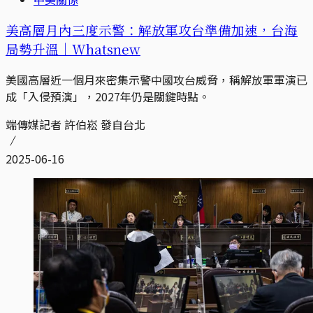
美高層月內三度示警：解放軍攻台準備加速，台海
局勢升溫｜Whatsnew
美國高層近一個月來密集示警中國攻台威脅，稱解放軍軍演已
成「入侵預演」，2027年仍是關鍵時點。
端傳媒記者 許伯崧 發自台北
2025-06-16