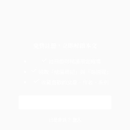
免費註冊，立即解鎖本文
註冊即可暢讀限定報導
領取「總編周記」與「端週報」
收藏喜歡的文章、作者、系列
免費註冊
已是會員？
登入