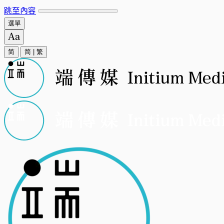
跳至內容
選單
简
简
|
繁