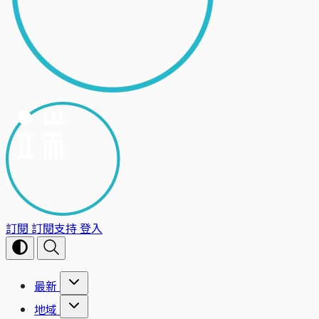
訂閱
訂閱支持
登入
最新
地域