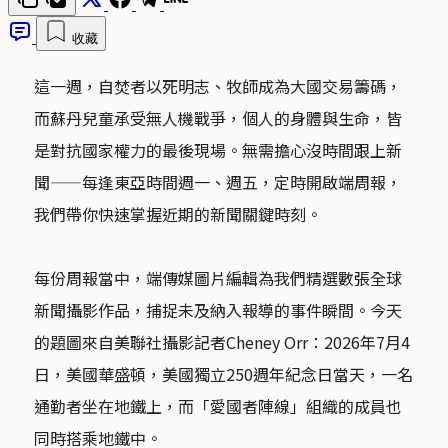
收藏
這一週，自焚者以死明志、牧師成為大國交易籌碼，
而蘇丹兒童承受無人機戰爭，個人的身體與生命，皆
是對抗國家權力的最後現場。無需擔心沒時間跟上新
聞——每逢東亞時間週一、週五，定時開啟端周報，
我們帶你快速掌握近期的新聞關鍵時刻。
每份周報當中，端傳媒圖片編輯為我們精選數張全球
新聞攝影作品，捕捉未及納入報導的事件瞬間。今天
的題圖來自美聯社攝影記者Cheney Orr：2026年7月4
日，美國華盛頓，美國獨立250週年紀念日當天，一名
通勤者坐在地鐵上，而「愛國者陣線」組織的成員也
同時搭乘地鐵中。