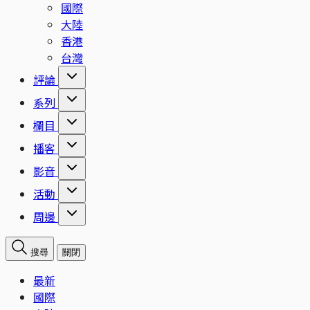
國際
大陸
香港
台灣
評論
系列
欄目
播客
影音
活動
周邊
搜尋
關閉
最新
國際