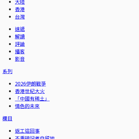
大陸
香港
台灣
速遞
解讀
評論
播客
影音
系列
2026伊朗戰爭
香港世紀大火
「中國有稀土」
情色的未來
欄目
返工這回事
不重磅記者自留地