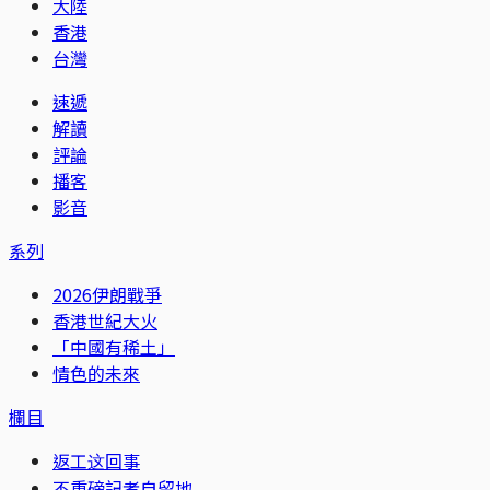
大陸
香港
台灣
速遞
解讀
評論
播客
影音
系列
2026伊朗戰爭
香港世紀大火
「中國有稀土」
情色的未來
欄目
返工这回事
不重磅記者自留地