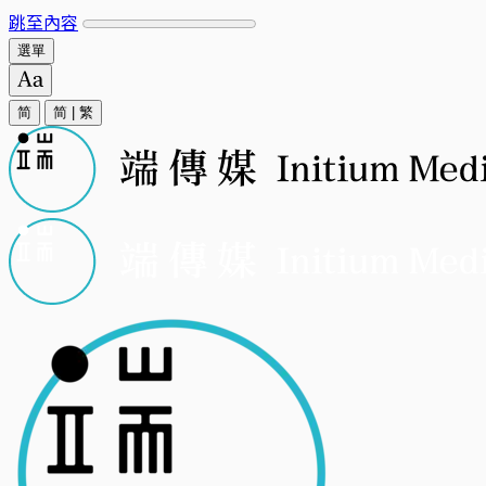
跳至內容
選單
简
简
|
繁