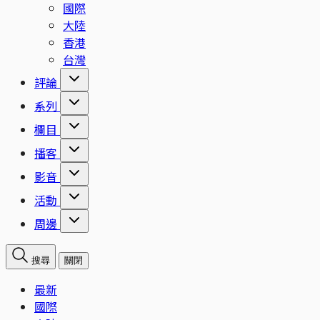
國際
大陸
香港
台灣
評論
系列
欄目
播客
影音
活動
周邊
搜尋
關閉
最新
國際