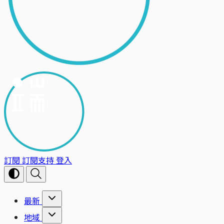
訂閱
訂閱支持
登入
最新
地域