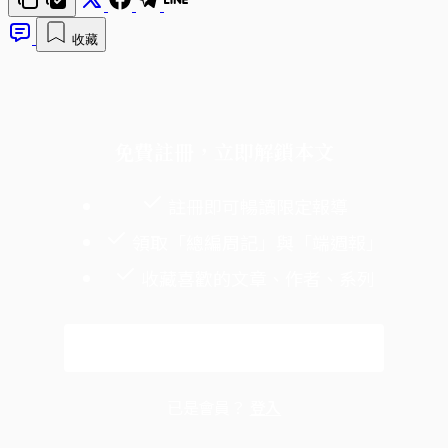
收藏
免費註冊，立即解鎖本文
註冊即可暢讀限定報導
領取「總編周記」與「端週報」
收藏喜歡的文章、作者、系列
免費註冊
已是會員？
登入