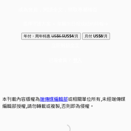
成為會員，閱讀全文，領取專屬權益
選擇守護方案 + 華爾街日報或紐約時報
年付・周年特惠
US$6.5
US$4
/月
月付
US$8
/月
立即解鎖全文
已是會員？
登入
本刊載內容版權為
端傳媒編輯部
或相關單位所有,未經端傳媒
編輯部授權,請勿轉載或複製,否則即為侵權。