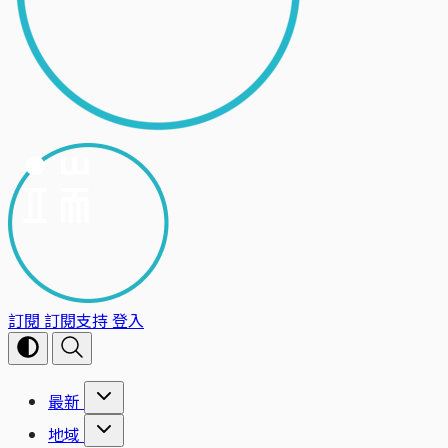
訂閱
訂閱支持
登入
最新
地域