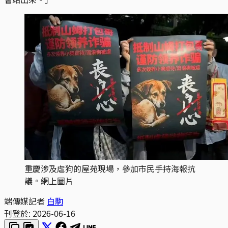
重慶涉及虐狗的屋苑現場，參加市民手持海報抗
議。網上圖片
端傳媒記者
白駒
刊登於:
2026-06-16