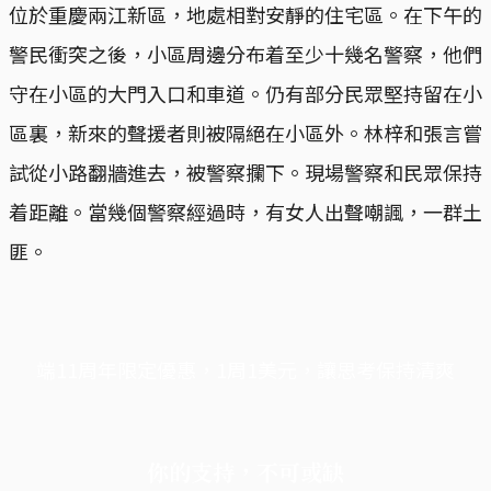
位於重慶兩江新區，地處相對安靜的住宅區。在下午的
警民衝突之後，小區周邊分布着至少十幾名警察，他們
守在小區的大門入口和車道。仍有部分民眾堅持留在小
區裏，新來的聲援者則被隔絕在小區外。林梓和張言嘗
試從小路翻牆進去，被警察攔下。現場警察和民眾保持
着距離。當幾個警察經過時，有女人出聲嘲諷，一群土
匪。
端11周年限定優惠，1周1美元，讓思考保持清爽
你的支持，不可或缺