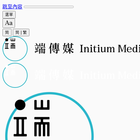
跳至內容
選單
简
简
|
繁