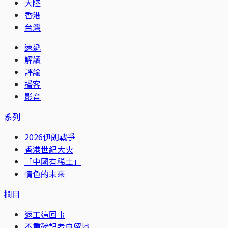
大陸
香港
台灣
速遞
解讀
評論
播客
影音
系列
2026伊朗戰爭
香港世紀大火
「中國有稀土」
情色的未來
欄目
返工這回事
不重磅記者自留地