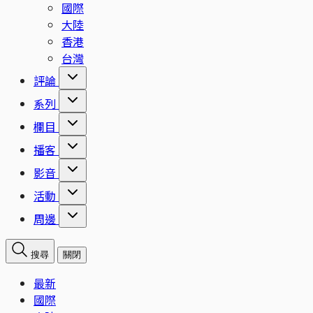
國際
大陸
香港
台灣
評論
系列
欄目
播客
影音
活動
周邊
搜尋
關閉
最新
國際