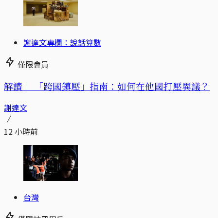
謝達文專欄：說話算數
僅限會員
解讀｜
「跨國鎮壓」指南：如何在他國打壓異議？
謝達文
12 小時前
台灣