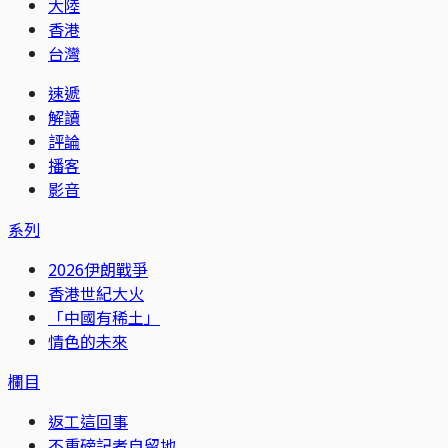
大陸
香港
台灣
速遞
解讀
評論
播客
影音
系列
2026伊朗戰爭
香港世紀大火
「中國有稀土」
情色的未來
欄目
返工這回事
不重磅記者自留地