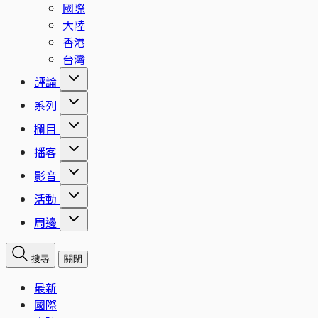
國際
大陸
香港
台灣
評論
系列
欄目
播客
影音
活動
周邊
搜尋
關閉
最新
國際