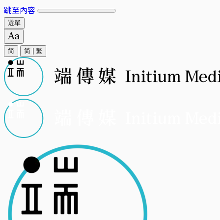
跳至內容
選單
简
简
|
繁