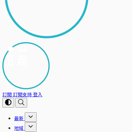
訂閱
訂閱支持
登入
最新
地域