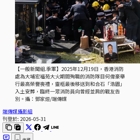
【一般新聞組.季軍】2025年12月19日，香港消防
處為大埔宏福苑大火期間殉職的消防隊目何偉豪舉
行最高榮譽喪禮，靈柩最後移送到和合石「浩園」
入土安葬，臨終一眾消防員向曾經並肩的戰友告
別。攝：鄧家烜/端傳媒
端傳媒攝影組
刊登於:
2026-05-31
收藏