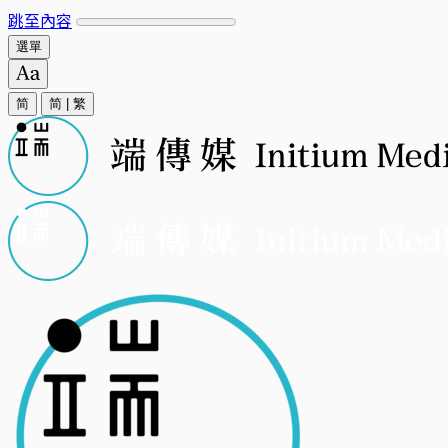
跳至內容
選單
简
简
|
繁