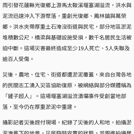
雨引發花蓮縣光復鄉上游馬太鞍溪堰塞湖溢流，洪水與
泥流迅速沖入下游聚落，重創光復鄉、鳳林鎮與萬榮
鄉。洪水夾帶厚重土石淹沒街道與民宅，部分地區淤泥
堆積數公尺，橋梁與基礎設施受損，數千名居民生活被
迫中斷。這場災害最終造成至少19人死亡、5人失聯及
逾百人受傷。
災後，農地、住宅、街道都遭淤泥覆蓋，來自台灣各地
的民間志工湧入災區協助復原，被網絡與部分媒體稱為
「鏟子超人」。這場堰塞湖溢流潰壩事件受創當地部
落，至今仍在厚重淤泥中重建。
攝影記者災後趕付現場，紀錄了災後的人和地，拍攝淤
泥淹蓋下的地景，災民臨時安置的狀態，並跟進拍攝居