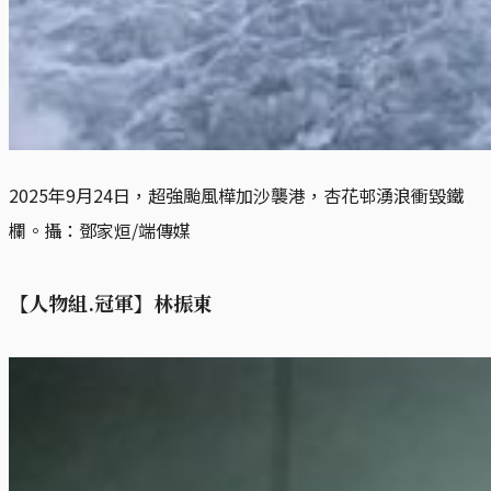
2025年9月24日，超強颱風樺加沙襲港，杏花邨湧浪衝毀鐵
欄。攝：鄧家烜/端傳媒
【人物組.冠軍】林振東