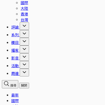
國際
大陸
香港
台灣
評論
系列
欄目
播客
影音
活動
周邊
搜尋
關閉
最新
國際