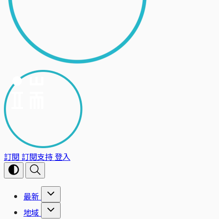
訂閱
訂閱支持
登入
最新
地域