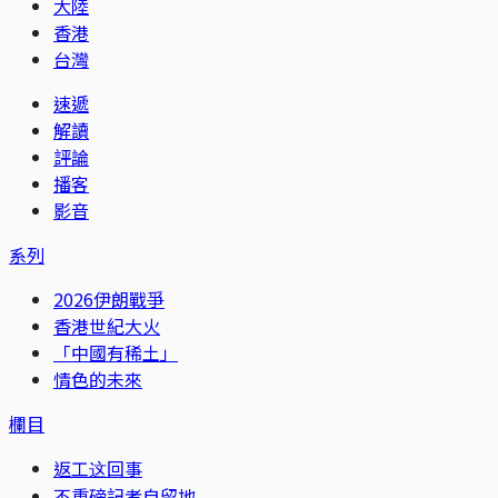
大陸
香港
台灣
速遞
解讀
評論
播客
影音
系列
2026伊朗戰爭
香港世紀大火
「中國有稀土」
情色的未來
欄目
返工这回事
不重磅記者自留地