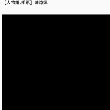
【人物組.季軍】陳焯煇