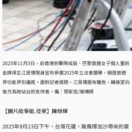
2025年11月3日，前香港劍擊隊成員、巴黎奧運女子個人重劍
金牌得主江旻憓現身宣布參選2025年立法會選舉，競逐旅遊
界功能界別議席。面對記者提問，江旻憓面有難色，轉身望向
後方為她站台的支持者。攝：鄧家烜/端傳媒
【圖片故事組.亞軍】陳焯煇
2025年9月23日下午，台灣花蓮，颱風樺加沙帶來的豪