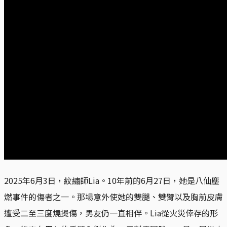
2025年6月3日，紋繡師Lia。10年前的6月27日，她是八仙塵
燃事件的傷者之一。那場意外使她的雙腿、雙臂以及胸前皮膚
遭受二至三度燒燙傷，男友仍一直相伴。Lia從火災倖存的形