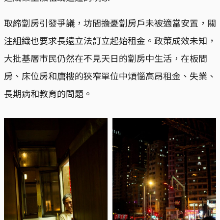
取締劏房引發爭議，坊間擔憂劏房戶未被適當安置，關
注組織也要求長遠立法訂立起始租金。政策成效未知，
大批基層市民仍然在不見天日的劏房中生活，在板間
房、床位房和唐樓的狹窄單位中煩惱高昂租金、失業、
長期病和教育的問題。