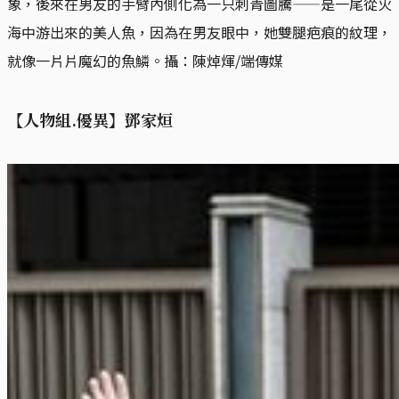
象，後來在男友的手臂內側化為一只刺青圖騰——是一尾從火
海中游出來的美人魚，因為在男友眼中，她雙腿疤痕的紋理，
就像一片片魔幻的魚鱗。攝：陳焯煇/端傳媒
【人物組.優異】鄧家烜