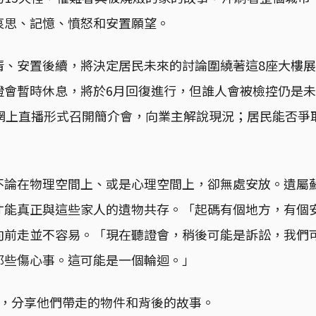
哀思、記憶、憤怒和安置願望。
清、安置後續，將決定居民未來的討論圍繞著這8座大樓
證會暫時休息，將於6月回復進行，但誰人會被檢控仍是
以網上直播形式召開簡介會，向業主解說現況；居民能否爭
不論在物理空間上、或是心理空間上，卻無處安放。遺屬
才能真正與這些家人的遺物共存。「起碼有個地方，有個
向前走並不容易。「現在聽證會，稍後可能是訴訟，我們
那些傷心事。這可能是一個輪迴。」
庭，分享他們帶走的物件和背後的故事。