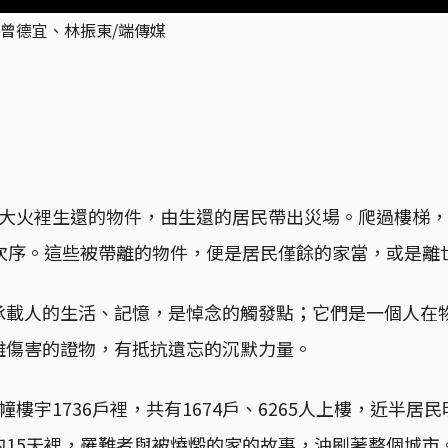
曾德宜、林振東/端傳媒
苑大火裡生還的物件，由生還的居民帶出災場。爬過樓梯，
後次序。這些被帶離的物件，便是居民僅餘的家當，或是離
承載人的生活、記憶，是悼念的觸發點；它們是一個人在
難傷害的證物，有抵抗遺忘的沉默力量。
7幢樓宇1736戶裡，共有1674戶、6265人上樓，近半
的15天裡，罹難者與被燒燬的家的故事，沖刷著整個城市