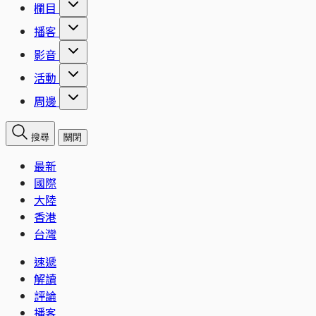
欄目
播客
影音
活動
周邊
搜尋
關閉
最新
國際
大陸
香港
台灣
速遞
解讀
評論
播客