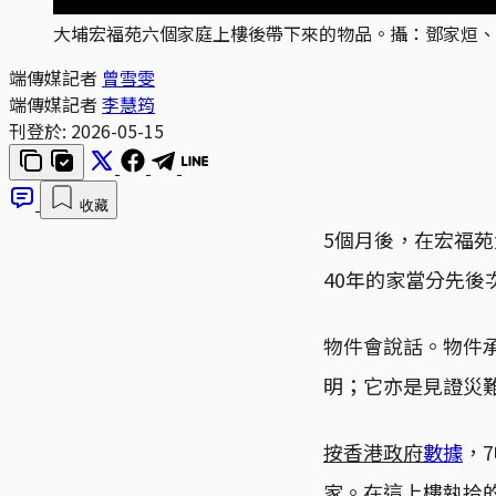
大埔宏福苑六個家庭上樓後帶下來的物品。攝：鄧家烜、
端傳媒記者
曾雪雯
端傳媒記者
李慧筠
刊登於:
2026-05-15
收藏
5個月後，在宏福
40年的家當分先
物件會說話。物件
明；它亦是見證災
按香港政府
數據
，
家。在這上樓執拾