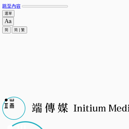
跳至內容
選單
简
简
|
繁