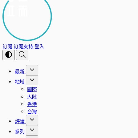
訂閱
訂閱支持
登入
最新
地域
國際
大陸
香港
台灣
評論
系列