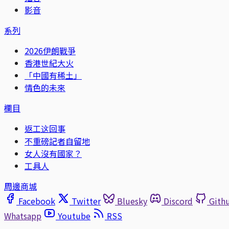
影音
系列
2026伊朗戰爭
香港世紀大火
「中國有稀土」
情色的未來
欄目
返工这回事
不重磅記者自留地
女人沒有國家？
工具人
周邊商城
Facebook
Twitter
Bluesky
Discord
Gith
Whatsapp
Youtube
RSS