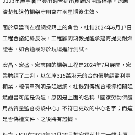
2023年屋宇署已發出通告提出具體的阻燃標準，她應
清楚知道竹棚架守則會在兩星期後生效。
關於承建商在棚網採購上的角色，杜指2024年6月17日
工程會議紀錄反映，工程顧問鴻毅提醒承建商提交耐燃
證書，如合適最好於現場進行測試。
宏昌、宏盛、宏志閣的棚架工程是2024年7月展開，宏
業聘請了二判，以每座315萬港元的合約價聘請盈利豐
棚業，報價單列明是阻燃網。杜提到傳媒曾報導相關阻
燃證書可能是偽造，原因是上面的名稱「國家勞動保護
用品質量監督檢驗中心」不符已更改的中心名字；而這
是否偽造文件、之後將有證據。
杜指，ICU在2024年10月28日對宏福苑其中一幢大廈