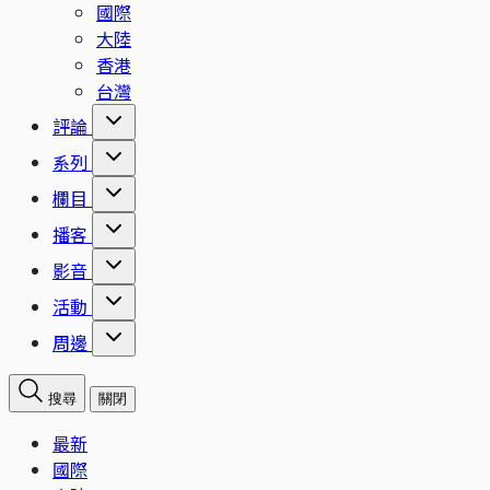
國際
大陸
香港
台灣
評論
系列
欄目
播客
影音
活動
周邊
搜尋
關閉
最新
國際