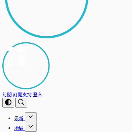
訂閱
訂閱支持
登入
最新
地域