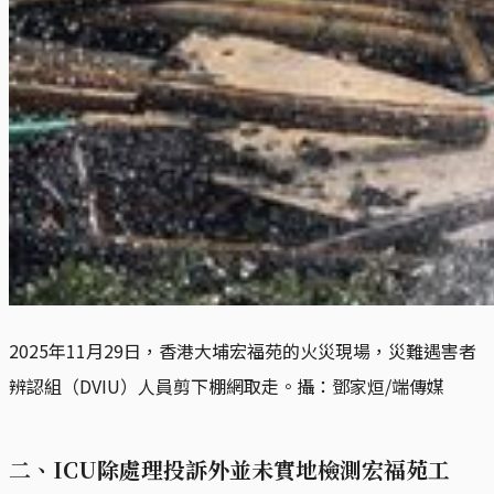
2025年11月29日，香港大埔宏福苑的火災現場，災難遇害者
辨認組（DVIU）人員剪下棚網取走。攝：鄧家烜/端傳媒
二、ICU除處理投訴外並未實地檢測宏福苑工