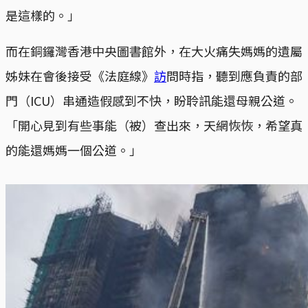
是這樣的。」
而在銅鑼灣香港中央圖書館外，在大火痛失媽媽的遺屬
姊妹在會後接受《法庭線》
訪
問時指，聽到應負責的部
門（ICU）串通造假感到不快，盼聆訊能還母親公道。
「開心見到有些事能（被）查出來，天網恢恢，希望真
的能還媽媽一個公道。」