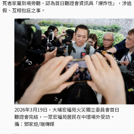
死者家屬到場旁聽，認為首日聽證會資訊具「爆炸性」，涉造
假、互相包庇之事。
2026年3月19日，大埔宏福苑火災獨立委員會首日
聽證會完結，一眾宏福苑居民在中環場外受訪。
攝：鄧家烜/端傳媒