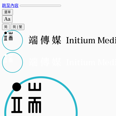
跳至內容
選單
简
简
|
繁