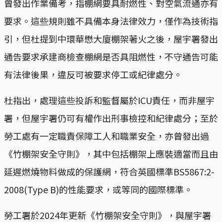
曾發出作業備考，指棚網要具耐燃性、對空氣流通亦有
要求。這些規則雖不具備本身法律效力，僅作為技術指
引，但杜提到中環華懋大廈棚架著火之後，屋宇署發出
通告要求承建商檢查棚網是否具阻燃性，不守通告可能
有法律後果，違反可被要求停工或紀律處分。
杜指出，處理這些投訴和監督屬於ICU責任，而非屋宇
署，但屋宇署仍可有權作出刑事檢控和紀律處分；至於
勞工處有一定職責保障工人和職業安全，亦曾發出過
《竹棚架安全守則》，其中包括棚架上應裝適當而且由
延遲燃燒物料做成的保護網，符合英國標準BS5867:2-
2008(Type B)的性能要求，或等同的國際標準。
勞工署於2024年更新《竹棚架安全守則》，與屋宇署