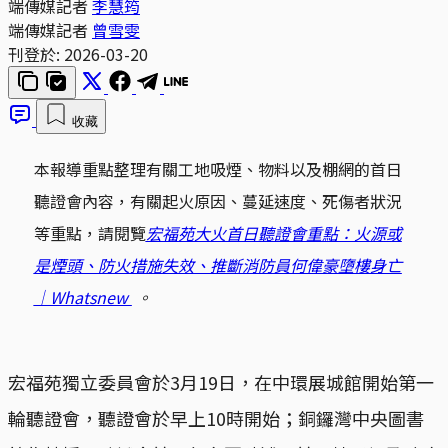
端傳媒記者
李慧筠
端傳媒記者
曾雪雯
刊登於:
2026-03-20
收藏
本報導重點整理有關工地吸煙、物料以及棚網的首日
聽證會內容，有關起火原因、蔓延速度、死傷者狀況
等重點，請閱覽
宏福苑大火首日聽證會重點：火源或
是煙頭、防火措施失效、推斷消防員何偉豪墮樓身亡
｜Whatsnew 
 。
宏福苑獨立委員會於3月19日，在中環展城館開始第一
輪聽證會，聽證會於早上10時開始；銅鑼灣中央圖書