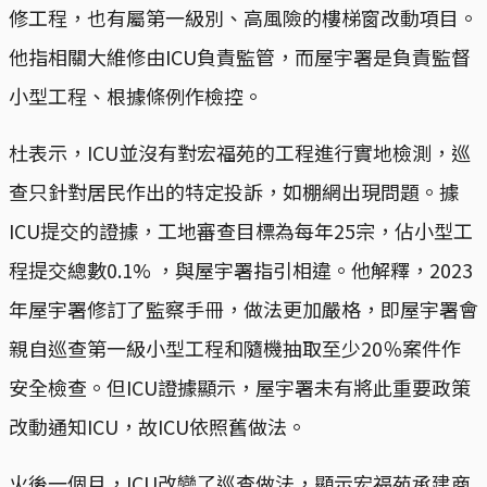
修工程，也有屬第一級別、高風險的樓梯窗改動項目。
他指相關大維修由ICU負責監管，而屋宇署是負責監督
小型工程、根據條例作檢控。
杜表示，ICU並沒有對宏福苑的工程進行實地檢測，巡
查只針對居民作出的特定投訴，如棚網出現問題。據
ICU提交的證據，工地審查目標為每年25宗，佔小型工
程提交總數0.1% ，與屋宇署指引相違。他解釋，2023
年屋宇署修訂了監察手冊，做法更加嚴格，即屋宇署會
親自巡查第一級小型工程和隨機抽取至少20％案件作
安全檢查。但ICU證據顯示，屋宇署未有將此重要政策
改動通知ICU，故ICU依照舊做法。
火後一個月，ICU改變了巡查做法，顯示宏福苑承建商