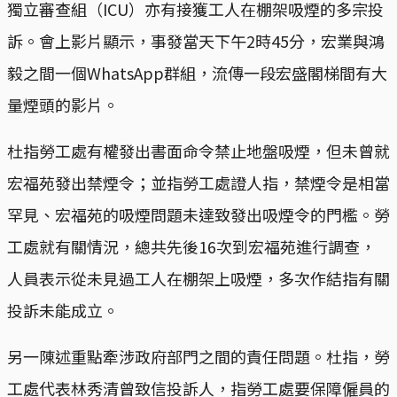
獨立審查組（ICU）亦有接獲工人在棚架吸煙的多宗投
訴。會上影片顯示，事發當天下午2時45分，宏業與鴻
毅之間一個WhatsApp群組，流傳一段宏盛閣梯間有大
量煙頭的影片。
杜指勞工處有權發出書面命令禁止地盤吸煙，但未曾就
宏福苑發出禁煙令；並指勞工處證人指，禁煙令是相當
罕見、宏福苑的吸煙問題未達致發出吸煙令的門檻。勞
工處就有關情況，總共先後16次到宏福苑進行調查，
人員表示從未見過工人在棚架上吸煙，多次作結指有關
投訴未能成立。
另一陳述重點牽涉政府部門之間的責任問題。杜指，勞
工處代表林秀清曾致信投訴人，指勞工處要保障僱員的