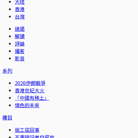
大陸
香港
台灣
速遞
解讀
評論
播客
影音
系列
2026伊朗戰爭
香港世紀大火
「中國有稀土」
情色的未來
欄目
返工這回事
不重磅記者自留地