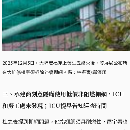
2025年12月5日，大埔宏福苑上發生五級火後，發展局公布所
有大維修樓宇須拆除外牆棚網。攝：林振東/端傳媒
三、承建商刻意隱瞞使用低價非阻燃棚網，ICU
和勞工處未發現；ICU提早告知巡查時間
杜之後提到棚網問題。他指棚網須具耐燃性，屋宇署也