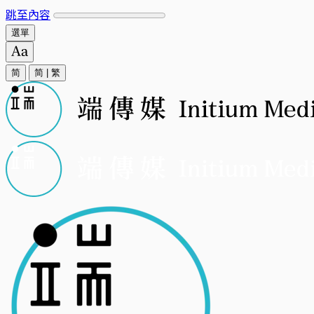
跳至內容
選單
简
简
|
繁