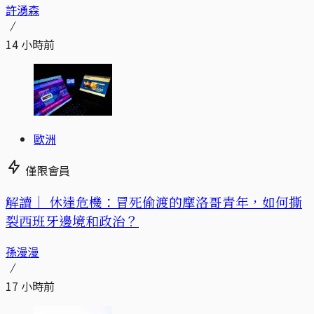
許湧森
14 小時前
歐洲
僅限會員
解讀｜
休達危機：冒死偷渡的摩洛哥青年，如何撕
裂西班牙邊境和政治？
孫漫漫
17 小時前