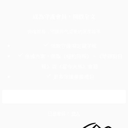
成為守護會員，開啟全文
與端並肩，守護時代需要的深度報導
領取守護限定電子報
依據方案，領取《紐約時報》、《華爾街日
報》或《當今大馬》會籍
更多守護專屬禮包
成為守護會員
已是會員？
登入