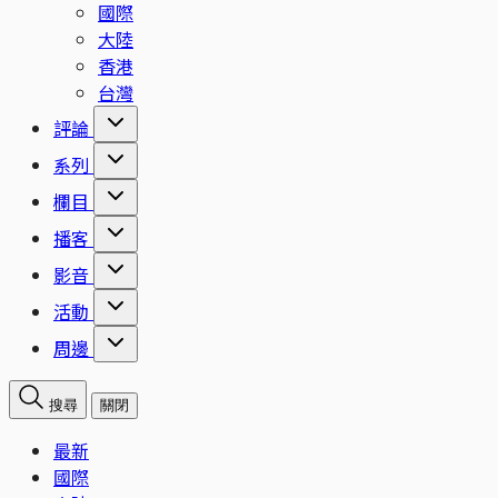
國際
大陸
香港
台灣
評論
系列
欄目
播客
影音
活動
周邊
搜尋
關閉
最新
國際