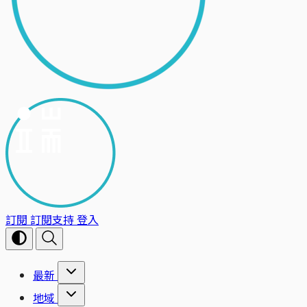
訂閱
訂閱支持
登入
最新
地域