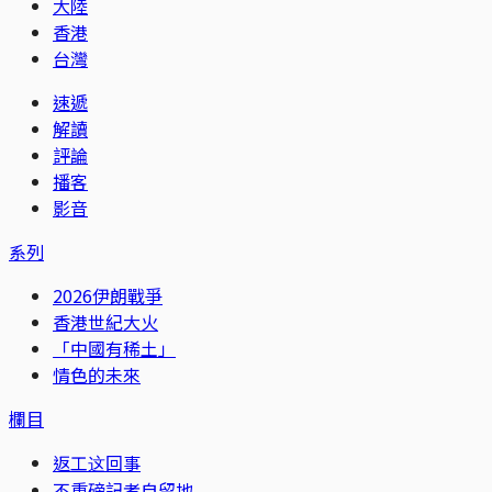
大陸
香港
台灣
速遞
解讀
評論
播客
影音
系列
2026伊朗戰爭
香港世紀大火
「中國有稀土」
情色的未來
欄目
返工这回事
不重磅記者自留地