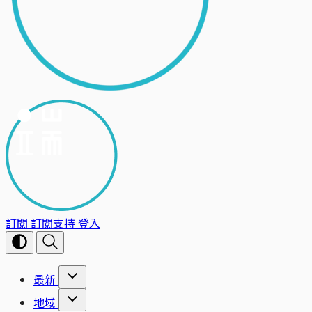
訂閱
訂閱支持
登入
最新
地域