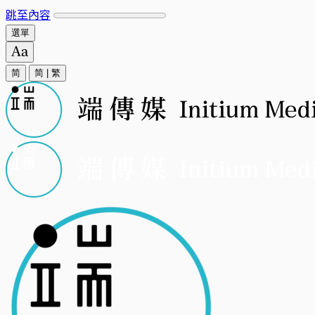
跳至內容
選單
简
简
|
繁