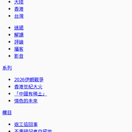
大陸
香港
台灣
速遞
解讀
評論
播客
影音
系列
2026伊朗戰爭
香港世紀大火
「中國有稀土」
情色的未來
欄目
返工這回事
不重磅記者自留地