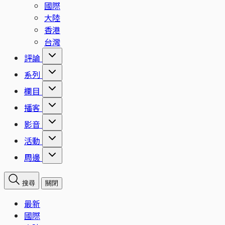
國際
大陸
香港
台灣
評論
系列
欄目
播客
影音
活動
周邊
搜尋
關閉
最新
國際