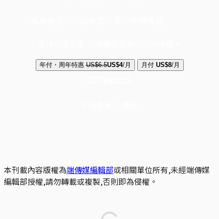
成為會員，閱讀全文，領取專屬權益
選擇守護方案 + 華爾街日報或紐約時報
年付・周年特惠
US$6.5
US$4
/月
月付
US$8
/月
立即解鎖全文
已是會員？
登入
本刊載內容版權為
端傳媒編輯部
或相關單位所有,未經端傳媒
編輯部授權,請勿轉載或複製,否則即為侵權。