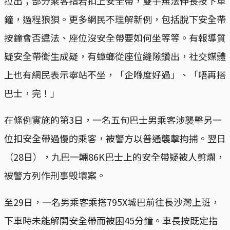
拉出；部分乘客指若扣上安全帶，雙手無法伸長按下車
鐘，過程狼狽。更多網民不理解新例，包括脫下安全帶
按鐘會否違法、座位沒安全帶要如何坐等等。有報導質
疑安全帶衛生成疑，有蟑螂從座位縫隙鑽出，社交媒體
上也有網民表示寧站不坐，「企喺度好過」、「唔再搭
巴士，完！」
在條例實施的第3日，一名五旬巴士男乘客涉襲擊另一
位扣安全帶過慢的乘客，被警方以普通襲擊拘捕。翌日
（28日），九巴一輛86K巴士上的安全帶疑被人剪爛，
被警方列作刑事毁壞案。
至29日，一名男乘客乘搭795X城巴前往長沙灣上班，
下車時未能解開安全帶而被困45分鐘。車長按既定指