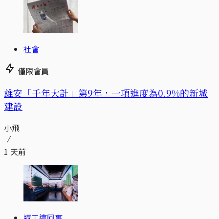
社會
僅限會員
​​雄安「千年大計」第9年，一項進度為0.9%的新城
建設
小飛
1 天前
返工這回事