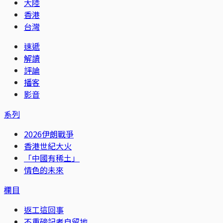
大陸
香港
台灣
速遞
解讀
評論
播客
影音
系列
2026伊朗戰爭
香港世紀大火
「中國有稀土」
情色的未來
欄目
返工這回事
不重磅記者自留地