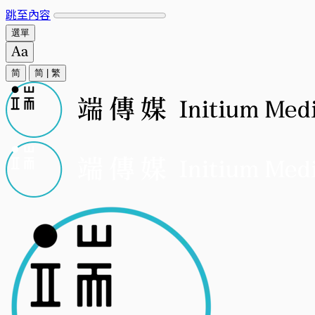
跳至內容
選單
简
简
|
繁