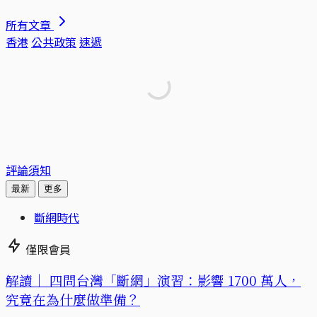
所有文章
香港
公共政策
速遞
評論須知
最新
更多
斷網時代
僅限會員
解讀｜
四問台灣「斷網」演習：影響 1700 萬人，
究竟在為什麼做準備？