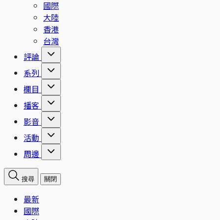
國際
大陸
香港
台灣
評論
系列
欄目
播客
影音
活動
周邊
搜尋
關閉
最新
國際