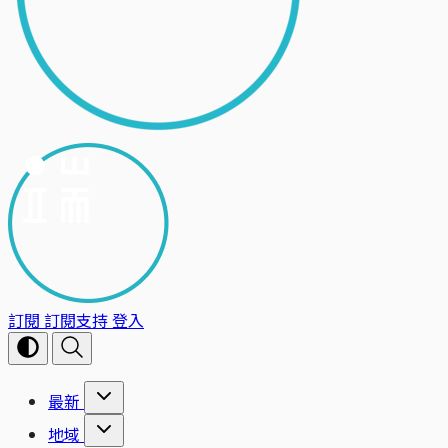
訂閱
訂閱支持
登入
最新
地域