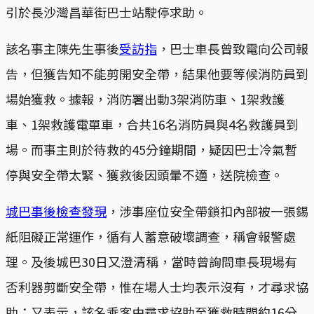
引於長沙灣昌華街巴士站駛停求助。
該名事主陳先生事後
受訪指
，巴士車長曾致電向公司報
告，但獲告知不能剪開安全帶，結果他要等候消防員到
場始獲救。據報，消防署出動3架消防車、1架救護
車、1架救護電單車，合共16名消防員與4名救護員到
場。而事主則於待救的45分鐘期間，疑因巴士冷氣暫
停與安全帶太緊、獲救後因頭暈不適，送院檢查。
城巴事後檢查發現
，涉事座位安全帶鎖扣內部被一張錫
紙阻礙正常運作，循有人蓄意破壞調查，稱會報警處
理。及後城巴30日又澄清稱，當時曾詢問車長現場有
否利器剪斷安全帶，惟在場人士均表示沒有，才尋求協
助；又表示，該名乘客由尋求協助至獲救時間約16分