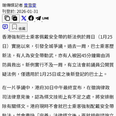
端傳媒記者
曾雪雯
刊登於:
2026-01-31
收藏
香港強制巴士乘客佩戴安全帶的新法例於周日（1月25
日）實施以來，引發全城爭議。過去一周，巴士乘客歷
新法，有人為安全帶動武，亦有人被困45分鐘需由消
防員救出。新例實行不及一周，有立法會前議員公開質
疑法例，僅適用於1月25日或之後新登記的巴士上。
在一片爭議中，港府30日中午最終宣布，在徵詢律政
司法律意見後，認為條文技術上有不足之處，將安排刪
除有關條文。港府現時不會就巴士乘客強制配戴安全帶
執法，並會盡快「完善」法律條文後，再就規例諮詢立