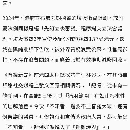
文。
2024年，港府宣布無限期擱置的垃圾徵費計劃，該附
屬法例同樣是經「先訂立後審議」程序提交立法會處
理。垃圾徵費3年宣傳及配套措施耗費1.77億港元，最
終在輿論批評下告吹，被外界質疑浪費公帑。惟當局卻
指，不存在浪費問題，而應着眼於有效推動減廢回收。
《有線新聞》前港聞助理總採訪主任林妙茵，在其時事
評論社交媒體上發文回應相關情況：「記憶中從未有一
條新例，在實施5日後，其『適用範圍』有如此根本性
的理解落差。今次『不知者』還要不止普羅大眾，連有
份審議的議員、有份執行和宣傳的政府人員，都可能是
「不知者」，新例好像進入了『迷離境界』。」