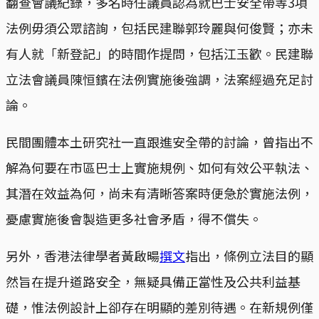
翻查會議紀錄，多名時任議員認為就巴士安全帶等3項
法例毋須公眾諮詢，包括民建聯郭玲麗與何俊賢；亦未
有人就「新登記」的時間作提問，包括江玉歡。民建聯
立法會議員陳恒鑌在法例實施後強調，法案經過充足討
論。
民間團體本土研究社一直跟進安全帶的討論，曾指出不
解為何要在市區巴士上實施規例、如何有效公平執法、
其潛在效益為何，尚未有清晰答案時便急於實施法例，
憂慮實施後會製造更多社會矛盾，得不償失。
另外，香港法律學者黃啟暘
撰文
指出，條例立法目的顯
然旨在提升道路安全，無疑具備正當性及公共利益基
礎，惟法例設計上卻存在明顯的差別待遇。在新規例僅