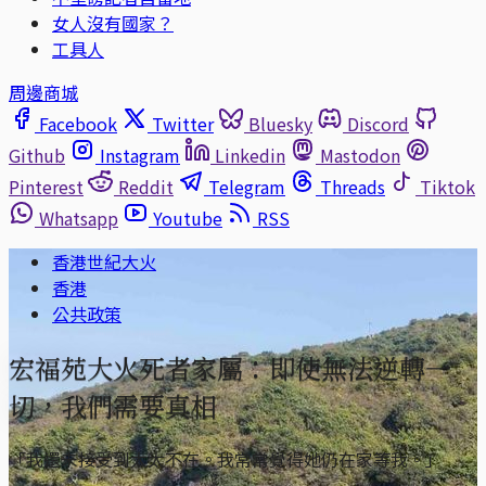
女人沒有國家？
工具人
周邊商城
Facebook
Twitter
Bluesky
Discord
Github
Instagram
Linkedin
Mastodon
Pinterest
Reddit
Telegram
Threads
Tiktok
Whatsapp
Youtube
RSS
香港世紀大火
香港
公共政策
宏福苑大火死者家屬：即使無法逆轉一
切，我們需要真相
「我還未接受到太太不在。我常常覺得她仍在家等我。」