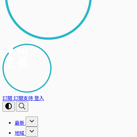
訂閱
訂閱支持
登入
最新
地域