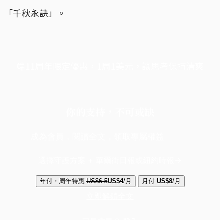
「千秋永訣」。
端11周年限定優惠，1周1美元，讓思考保持清爽
你的支持，不可或缺
成為會員，閱讀全文，領取專屬權益
選擇守護方案 + 華爾街日報或紐約時報
年付・周年特惠
US$6.5
US$4
/月
月付
US$8
/月
立即解鎖全文