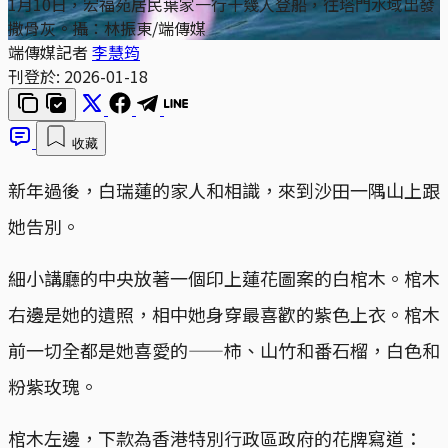
1月10日，宏福苑居民葉家一行十幾人登船，往塔門水域出發
撒骨灰。攝：林振東/端傳媒
端傳媒記者
李慧筠
刊登於:
2026-01-18
收藏
新年過後，白瑞蓮的家人和相識，來到沙田一隅山上跟
她告別。
細小講廳的中央放著一個印上蓮花圖案的白棺木。棺木
右邊是她的遺照，相中她身穿最喜歡的紫色上衣。棺木
前一切全都是她喜愛的——柿、山竹和番石榴，白色和
粉紫玫瑰。
棺木左邊，下款為香港特別行政區政府的花牌寫道：