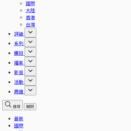
國際
大陸
香港
台灣
評論
系列
欄目
播客
影音
活動
周邊
搜尋
關閉
最新
國際