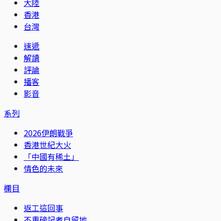
大陸
香港
台灣
速遞
解讀
評論
播客
影音
系列
2026伊朗戰爭
香港世紀大火
「中國有稀土」
情色的未來
欄目
返工這回事
不重磅記者自留地