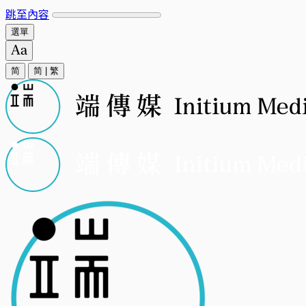
跳至內容
選單
简
简
|
繁