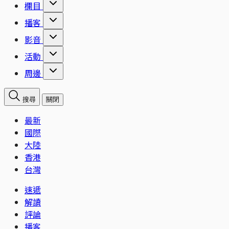
欄目
播客
影音
活動
周邊
搜尋
關閉
最新
國際
大陸
香港
台灣
速遞
解讀
評論
播客