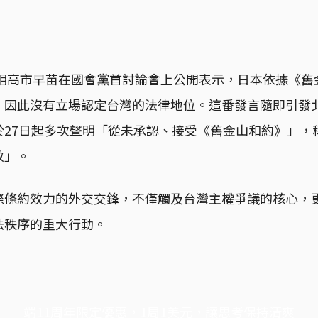
首相高市早苗在國會黨首討論會上公開表示，日本依據《
，因此沒有立場認定台灣的法律地位。這番發言隨即引發
於27日起多次聲明「從未承認、接受《舊金山和約》」，
效」。
際條約效力的外交交鋒，不僅觸及台灣主權爭議的核心，
法秩序的重大行動。
端11周年限定優惠，1周1美元，讓思考保持清爽