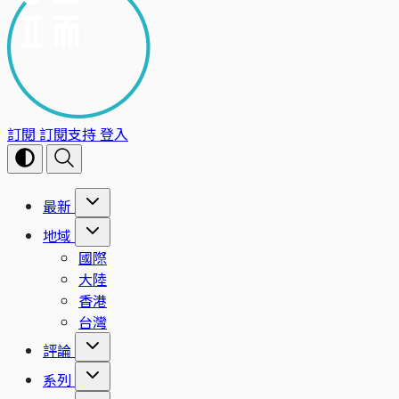
訂閱
訂閱支持
登入
最新
地域
國際
大陸
香港
台灣
評論
系列