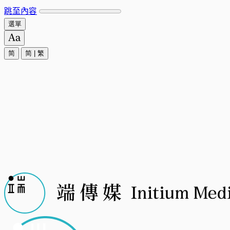
跳至內容
選單
简
简
|
繁