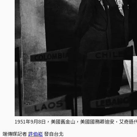
1951年9月8日，美國舊金山，美國國務卿迪安·艾奇遜
端傳媒記者
許伯崧
發自台北