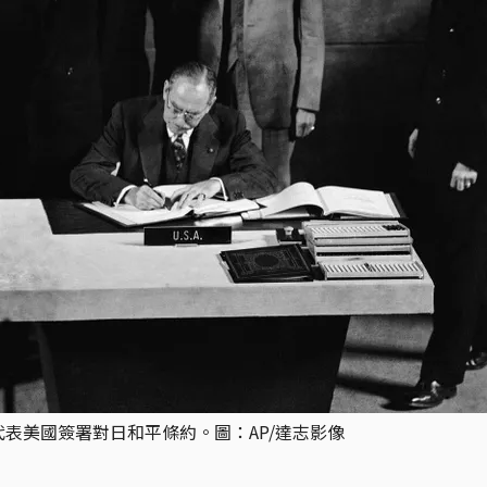
代表美國簽署對日和平條約。圖：AP/達志影像