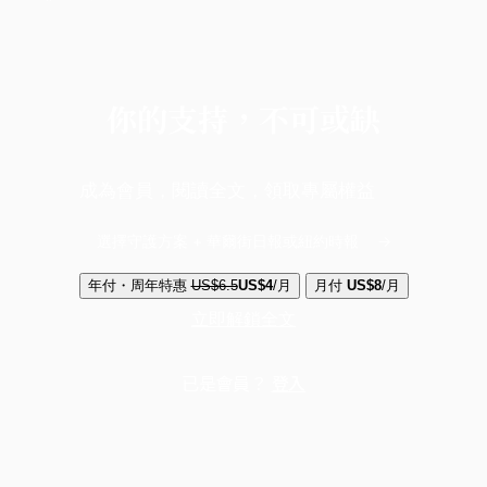
你的支持，不可或缺
成為會員，閱讀全文，領取專屬權益
選擇守護方案 + 華爾街日報或紐約時報
年付・周年特惠
US$6.5
US$4
/月
月付
US$8
/月
立即解鎖全文
已是會員？
登入