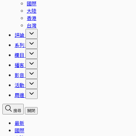
國際
大陸
香港
台灣
評論
系列
欄目
播客
影音
活動
周邊
搜尋
關閉
最新
國際