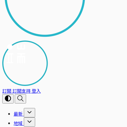
訂閱
訂閱支持
登入
最新
地域