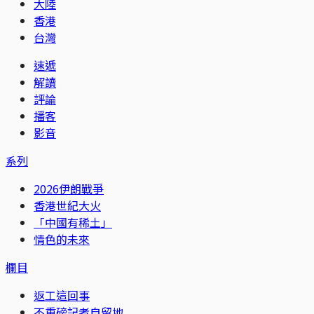
大陸
香港
台灣
速遞
解讀
評論
播客
影音
系列
2026伊朗戰爭
香港世紀大火
「中國有稀土」
情色的未來
欄目
返工這回事
不重磅記者自留地