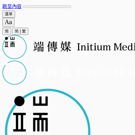
跳至內容
選單
简
简
|
繁