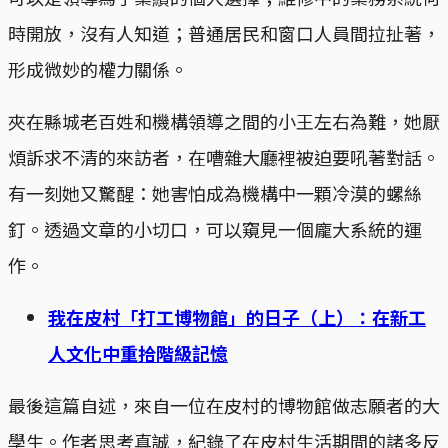
時開放，沒有人知道；普通居民和窗口人員間拉扯著，
形成微妙的權力關係。
夾在縣城老百姓和機構領導之間的小王左右為難，她厭
煩訴求不清的來訪者，在嘈雜大廳裡被迫要吼著對話。
有一刻她又驚醒：她害怕成為機構中一顆冷漠的螺絲
釘。透過文章的小切口，可以窺見一個龐大系統的運
作。
我在皮村「打工博物館」的日子（上）：在新工
人文化中重拾階級記憶
最後這篇自述，來自一位在皮村的博物館做志願者的大
學生。作者思考真誠，紀錄了在皮村生活期間的諸多反