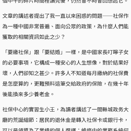
個中午的碎片時間裡讀完後，仍然會不時會回想起它。
文章的講述者提出了我一直以來困惑的問題——社保作
為一種中國非常普遍、面向公眾的政策，為什麼人們能
獲取的相關資訊如此之少？
「要繳社保」跟「要結婚」一樣，是中國家長叮嚀子女
的必要事項，它構成一種安心的人生想像，對於結果好
壞，人們卻知之甚少。許多人不知道每月繳納的社保費
是怎麼算的，更難預料這筆交給政府的保險，在幾十年
後能換來多少養老金。
社保中心的實習生小王，為讀者講述了一間縣城政务大
廳的荒誕細節：居民的退休金是轉入社保卡或銀行卡，
可以是領導為了業績的個人選擇；維修中的業務系統何