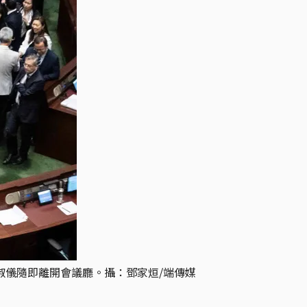
淑儀隨即離開會議廳。攝：鄧家烜/端傳媒