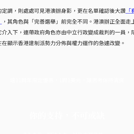
的定調，則處處可見港澳辦身影，更在名單確認後大讚
「
」
，其角色與「完善選舉」前完全不同。港澳辦正全面走
它介入下，連帶政府角色亦由中立行政變成裁判的一員，
在在顯示香港建制派勢力分佈與權力運作的急遽改變。
端11周年限定優惠，1周1美元，讓思考保持清爽
你的支持，不可或缺