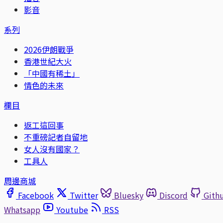
影音
系列
2026伊朗戰爭
香港世紀大火
「中國有稀土」
情色的未來
欄目
返工這回事
不重磅記者自留地
女人沒有國家？
工具人
周邊商城
Facebook
Twitter
Bluesky
Discord
Gith
Whatsapp
Youtube
RSS