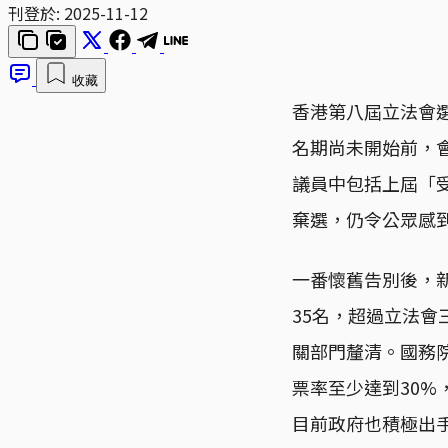
刊登於:
2025-11-12
收藏
香港第八屆立法會選
名期尚未開始前，
議員中包括上屆「
棄選，仍令公眾感
一番懷舊告別後，新
35名，超過立法
關部門釐清。國務
票率至少達到30%
目前政府也積極出