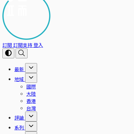
訂閱
訂閱支持
登入
最新
地域
國際
大陸
香港
台灣
評論
系列