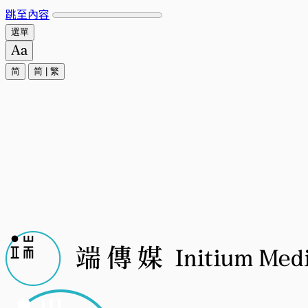
跳至內容
選單
简
简
|
繁