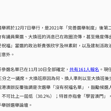
舉將於12月7日舉行，是2021年「完善選舉制度」後第
會有議員棄選、大換班的消息已在政圈流傳，甚至幾度傳
受祝福」當選的政治新貴張欣宇及林素尉，以及建制派政
到意外。
參選名單已在11月10日全部確定，
共有161人報名
。現
會三分之一議席。大換班原因為何、換人準則以至大換班後
院港澳辦反覆強調是次選舉「沒有祝福名單」，鼓勵候選
，不可比上一屆低（30.2%）；特首亦指會「學習澳門」
手舉辦選舉論壇。