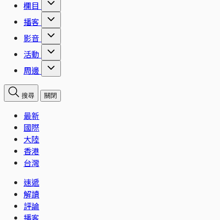
欄目
播客
影音
活動
周邊
搜尋
關閉
最新
國際
大陸
香港
台灣
速遞
解讀
評論
播客