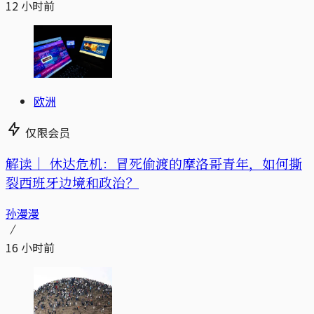
12 小时前
欧洲
仅限会员
解读｜
休达危机：冒死偷渡的摩洛哥青年，如何撕
裂西班牙边境和政治？
孙漫漫
16 小时前