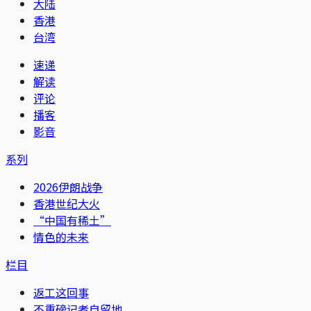
大陆
香港
台湾
速递
解读
评论
播客
影音
系列
2026伊朗战争
香港世纪大火
“中国有稀土”
情色的未来
栏目
返工这回事
不重磅记者自留地