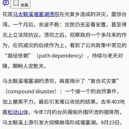
收藏
花莲
马太鞍溪堰塞湖溃坝
在光复乡造成的洪灾，震惊台
湾。一个月后，余波不断：灾民仍无妥善安置，甚至得
北上立法院抗议。溃坝之后，观察政府一个多月来的作
为，在防减灾的后续作为上，看到了公共政策中常见的
“路径依赖”（path dependency），持续与老天对
赌，期盼人定胜天。
马太鞍溪堰塞湖的溃坝，再度揭示了“复合式灾害”
（compound disaster）：一个接一个的自然事件，
加上撤离不力，最后引发难以收拾的结果。去年403地
震
松动山体
，今年7月的台风薇帕外围环流的强降雨，
马太鞍溪上游引发大规模崩塌形成堰塞湖。9月23日，