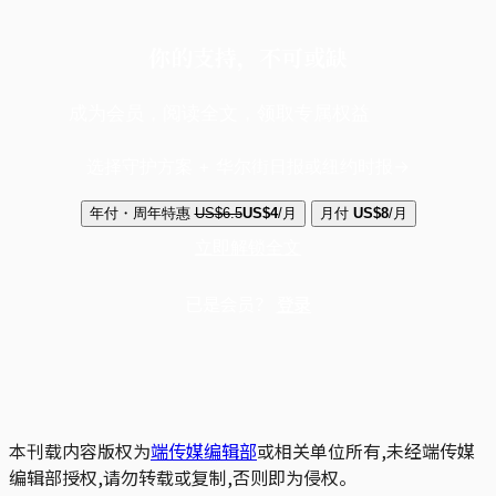
你的支持，不可或缺
成为会员，阅读全文，领取专属权益
选择守护方案 + 华尔街日报或纽约时报
年付・周年特惠
US$6.5
US$4
/月
月付
US$8
/月
立即解锁全文
已是会员？
登录
本刊载内容版权为
端传媒编辑部
或相关单位所有,未经端传媒
编辑部授权,请勿转载或复制,否则即为侵权。