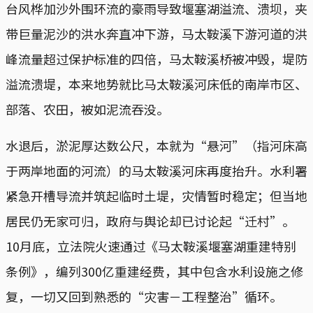
台风桦加沙外围环流的豪雨导致堰塞湖溢流、溃坝，夹
带巨量泥沙的洪水奔直冲下游，马太鞍溪下游河道的洪
峰流量超过保护标准的四倍，马太鞍溪桥被冲毁，堤防
溢流溃堤，本来地势就比马太鞍溪河床低的南岸市区、
部落、农田，被如泥流吞没。
水退后，淤泥厚达数公尺，本就为“悬河”（指河床高
于两岸地面的河流）的马太鞍溪河床再度抬升。水利署
紧急开槽导流并筑起临时土堤，灾情暂时稳定；但当地
居民仍无家可归，政府与舆论却已讨论起“迁村”。
10月底，立法院火速通过《马太鞍溪堰塞湖重建特别
条例》，编列300亿重建经费，其中包含水利设施之修
复，一切又回到熟悉的“灾害－工程整治”循环。