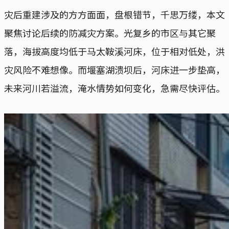
灾后重建涉及的方方面面，盘根错节，千思万缕，本文
聚焦讨论后续的防减灾方案。光复乡的市区与其它聚
落，海拔高度均低于马太鞍溪河床，位于相对低处，洪
灾风险不难想像。而堰塞湖溃坝后，河床进一步垫高，
未来河川若溢流，淹水情势如何变化，急需尽快评估。