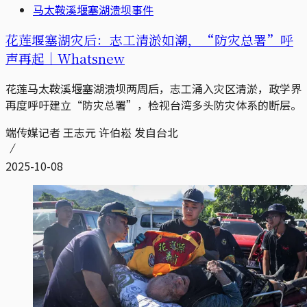
马太鞍溪堰塞湖溃坝事件
花莲堰塞湖灾后：志工清淤如潮，“防灾总署”呼
声再起｜Whatsnew
花莲马太鞍溪堰塞湖溃坝两周后，志工涌入灾区清淤，政学界
再度呼吁建立“防灾总署”，检视台湾多头防灾体系的断层。
端传媒记者 王志元 许伯崧 发自台北
2025-10-08