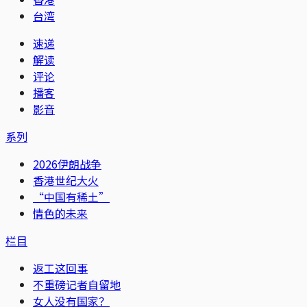
台湾
速递
解读
评论
播客
影音
系列
2026伊朗战争
香港世纪大火
“中国有稀土”
情色的未来
栏目
返工这回事
不重磅记者自留地
女人没有国家？