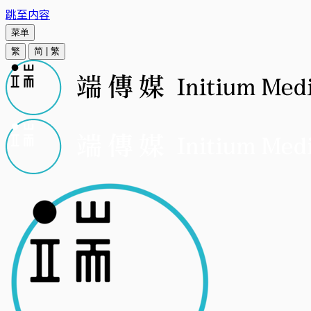
跳至内容
菜单
繁
简
|
繁