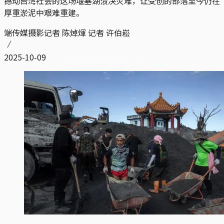
撼动台湾社会的这场堰塞湖溃决灾难，让受创的部落至今仍在
厚重淤泥中艰难重建。
端传媒摄影记者 陈焯煇 记者 许伯崧
2025-10-09