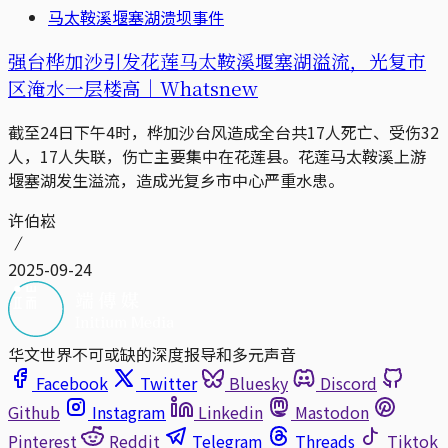
马太鞍溪堰塞湖溃坝事件
强台桦加沙引发花莲马太鞍溪堰塞湖溢流，光复市
区淹水一层楼高｜Whatsnew
截至24日下午4时，桦加沙台风造成全台共17人死亡、受伤32
人，17人失联，伤亡主要集中在花莲县。花莲马太鞍溪上游
堰塞湖发生溢流，造成光复乡市中心严重水患。
许伯崧
2025-09-24
华文世界不可或缺的深度报导和多元声音
Facebook
Twitter
Bluesky
Discord
Github
Instagram
Linkedin
Mastodon
Pinterest
Reddit
Telegram
Threads
Tiktok