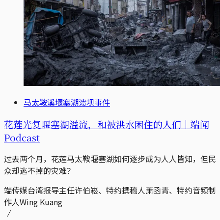
马太鞍溪堰塞湖溃坝事件
花莲光复堰塞湖溢流，和被洪水困住的人们｜端闻
Podcast
过去两个月，花莲马太鞍堰塞湖如何逐步成为人人皆知，但民
众却逃不掉的灾难？
端传媒台湾报导主任许伯崧、特约撰稿人萧函青、特约音频制
作人Wing Kuang