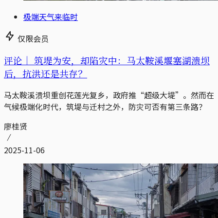
极端天气来临时
仅限会员
评论｜
筑堤为安，却陷灾中：马太鞍溪堰塞湖溃坝
后，抗洪还是共存？
马太鞍溪溃坝重创花莲光复乡，政府推“超级大堤”。然而在
气候极端化时代，筑堤与迁村之外，防灾可否有第三条路？
廖桂贤
2025-11-06