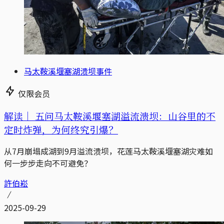
马太鞍溪堰塞湖溃坝事件
仅限会员
解读｜
五问马太鞍溪堰塞湖溢流溃坝：山谷里的不
定时炸弹，为何终究引爆？
从7月崩塌成湖到9月溢流溃坝，花莲马太鞍溪堰塞湖灾难如
何一步步走向不可避免？
許伯崧
2025-09-29