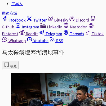
工具人
周边商城
Facebook
Twitter
Bluesky
Discord
Github
Instagram
Linkedin
Mastodon
Pinterest
Reddit
Telegram
Threads
Tiktok
Whatsapp
Youtube
RSS
马太鞍溪堰塞湖溃坝事件
收藏