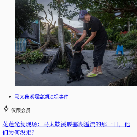
马太鞍溪堰塞湖溃坝事件
仅限会员
花莲光复现场：马太鞍溪堰塞湖溢流的那一日，他
们为何没走？