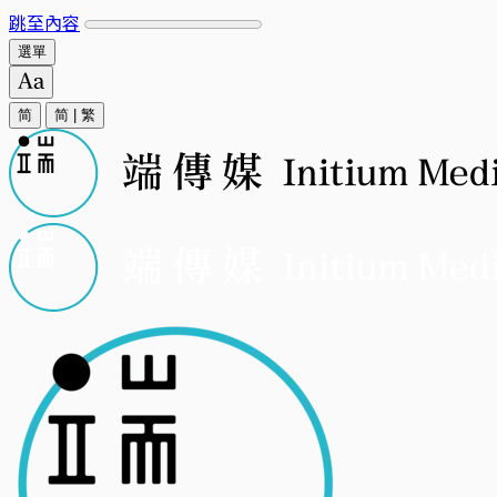
跳至內容
選單
简
简
|
繁