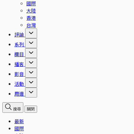
國際
大陸
香港
台灣
評論
系列
欄目
播客
影音
活動
周邊
搜尋
關閉
最新
國際