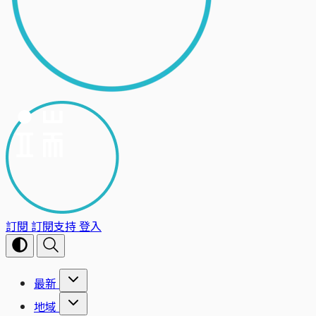
訂閱
訂閱支持
登入
最新
地域