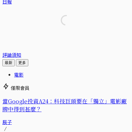
日報
評論須知
最新
更多
電影
僅限會員
當Google投資A24：科技巨頭要在「獨立」電影廠
牌中得到甚麼？
辰子