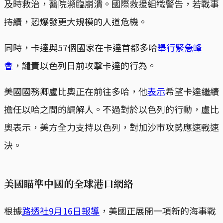
及時救治，醫院瀕臨崩潰。國際救援組織警告，若戰事
持續，恐爆發更大規模的人道危機。
同時，卡達與57個國家在卡達首都多哈
舉行緊急峰
會
，譴責以色列日前攻擊卡達的行為。
美國國務卿盧比奧正在前往多哈，他
表示
希望卡達繼續
擔任以哈之間的調解人。不過對於以色列的行動，盧比
奧表示，美方全力支持以色列，對加沙市攻勢應速戰速
決。
美國瞄準中國的全球港口網絡
根據
路透社9月16日報導
，美國正展開一項新的海事戰