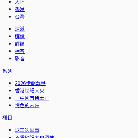
大陸
香港
台灣
速遞
解讀
評論
播客
影音
系列
2026伊朗戰爭
香港世紀大火
「中國有稀土」
情色的未來
欄目
返工这回事
不重磅記者自留地