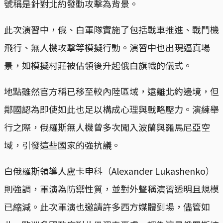
號稱是針對北約發動攻擊為背景。
此次演習中，俄、白軍隊實施了包括戰車推進、戰鬥機
飛行、無人機攻擊等模擬行動。演習中也出現逼真場
景，如模擬村莊被佔領後升起俄白旗幟的儀式。
地點雖然官方稱已移至較內陸區域，遠離北約邊境，但
鄰國認為即使如此也足以構成心理與戰略壓力。演練舉
行之際，俄羅斯無人機曾多次闖入波蘭與羅馬尼亞空
域，引發這些國家的強抗議。
白俄羅斯領導人盧卡申科（Alexander Lukashenko）
則強調，軍演為防禦性質，並對外聲稱演習透明且規模
已縮減。此次軍演也邀請許多西方媒體到場，儘管如