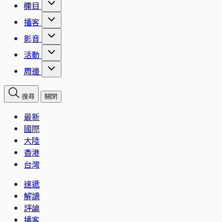
欄目
播客
影音
活動
周邊
搜尋
關閉
最新
國際
大陸
香港
台灣
速遞
解讀
評論
播客