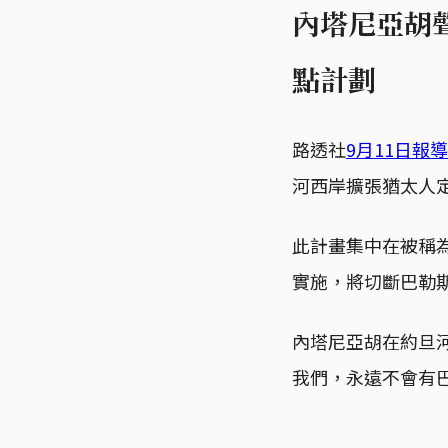
內塔尼亞胡
點計劃
路透社
9月11日報導
河西岸擴張猶太人
此計畫集中在被稱為
實施，將切斷巴勒
內塔尼亞胡在約旦河
我們，永遠不會有