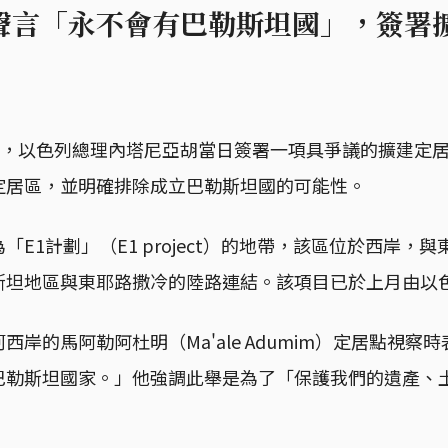
聲言「永不會有巴勒斯坦國」，簽署
，以色列總理內塔尼亞胡當日簽署一項具爭議的擴建定
定居區，並明確排除成立巴勒斯坦國的可能性。
「E1計劃」（E1 project）的地帶，該區位於西岸，
斯坦地區與東耶路撒冷的陸路連結。該項目已於上月由以
西岸的馬阿勒阿杜明（Ma'ale Adumim）定居點視察
巴勒斯坦國家。」他強調此舉是為了「保護我們的遺產、