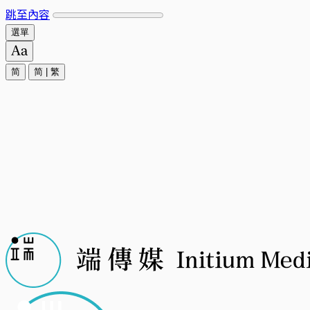
跳至內容
選單
简
简
|
繁