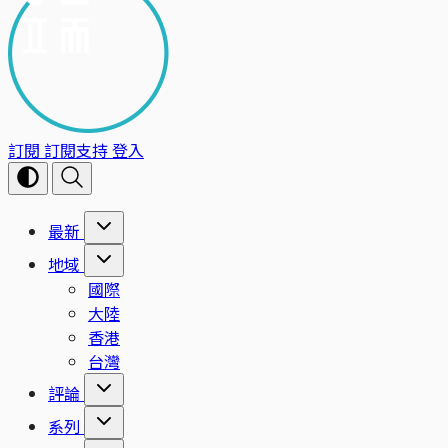
訂閱
訂閱支持
登入
最新
地域
國際
大陸
香港
台灣
評論
系列