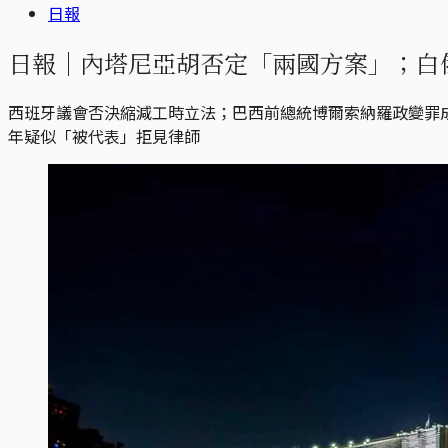
日報
日報｜內塔尼亞胡否定「兩國方案」；白
西班牙議會否決縮減工時立法；巴西前總統博爾索納羅政變罪
年疑似「被代表」拒見律師