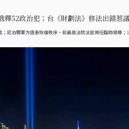
俄釋52政治犯；台《財劃法》修法出錯惹
成；尼泊爾軍方逐漸恢復秩序，前最高法院法官將任臨時領導；