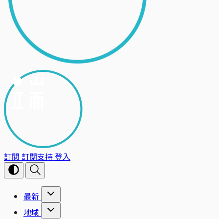
訂閱
訂閱支持
登入
最新
地域