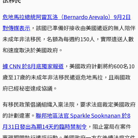
危地馬拉總統阿雷瓦洛（Bernardo Arevalo）9月2日
對傳媒表示
，該國已準備好接收由美國遣返的無人陪伴
未成年非法移民，名額為每週約150人，實際遺送人數
和速度取決於美國政府。
據 CNN 於8月底獨家報道
，美國政府計劃將約600名10
歲至17歲的未成年非法移民遣返危地馬拉，且兩國政
府已經秘密達成協議。
有移民政策倡議組織入稟法院，要求法庭裁定美國政府
的計劃違憲。
聯邦地區法官 Sparkle Sooknanan 於8
月31日發出為期14天的臨時禁制令
，阻止當局在案件
審理期間執行遣返行動。美國政府一方在後續法庭文件