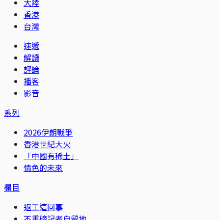
大陸
香港
台灣
速遞
解讀
評論
播客
影音
系列
2026伊朗戰爭
香港世紀大火
「中國有稀土」
情色的未來
欄目
返工這回事
不重磅記者自留地