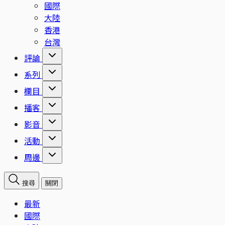
國際
大陸
香港
台灣
評論
系列
欄目
播客
影音
活動
周邊
搜尋
關閉
最新
國際