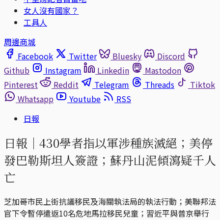
女人沒有國家？
工具人
周邊商城
Facebook
Twitter
Bluesky
Discord
Github
Instagram
Linkedin
Mastodon
Pinterest
Reddit
Telegram
Threads
Tiktok
Whatsapp
Youtube
RSS
日報
日報｜430學者指以軍涉種族滅絕；美停
發巴勒斯坦人簽證；蘇丹山泥傾瀉疑千人
亡
芝加哥市民上街抗議移民及海關執法局的執法行動；美聯邦法
官下令暫停遣返10名危地馬拉移民兒童；習近平與普京舉行