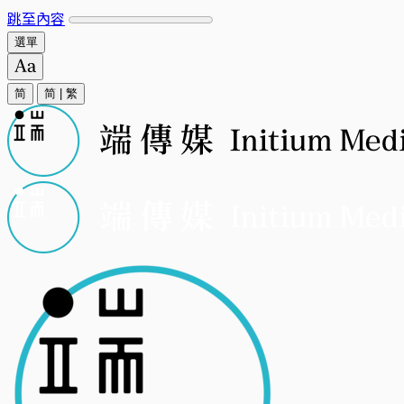
跳至內容
選單
简
简
|
繁