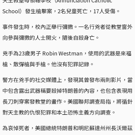
天主教聖母領報學校（Annunciation Catholic
School）發生槍擊案，2名兒童死亡，17人受傷。
事件發生時，校內正舉行彌撒。一名行兇者從教堂窗外
向參與彌撒的人士開火，隨後自殺身亡。
兇手為23歲男子 Robin Westman，使用的武器是來福
槍、散彈槍與手槍。他沒有犯罪記錄。
警方在兇手的社交媒體上，發現其曾發布兩則影片，當
中包含露出武器稱要殺掉特朗普的內容，也包含表現用
長刀刺穿案發教堂的畫作。美國聯邦調查局指，將循針
對天主教的仇恨犯罪和本土恐怖主義方向調查。
為哀悼死者，美國總統特朗普和明尼蘇達州州長沃爾茲