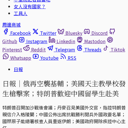
女人沒有國家？
工具人
周邊商城
Facebook
Twitter
Bluesky
Discord
Github
Instagram
Linkedin
Mastodon
Pinterest
Reddit
Telegram
Threads
Tiktok
Whatsapp
Youtube
RSS
日報
日報｜俄再空襲基輔；美國天主教學校發
生槍擊案；特朗普歡迎中國留學生赴美
特朗普召開加沙戰後會議；丹麥召見美國外交官，指控特朗普
親信介入格陵蘭；中國公佈出席抗戰勝利閱兵外國政要名單；
國際原子能總署核查人員重返伊朗；美國政府開除疾控中心主
任