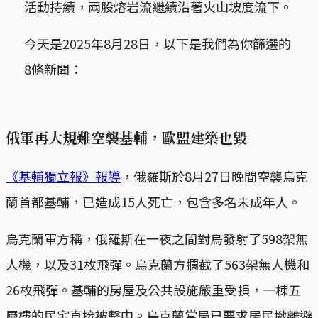
活動持續，兩股熔岩流繼續沿著火山坡度流下。
今天是2025年8月28日，以下是我們為你篩選的
8條新聞：
俄軍再大規難空襲基輔，歐盟建築也毀
《基輔獨立報》報導
，俄羅斯於8月27日晚間空襲烏克
蘭首都基輔，已造成15人死亡，包含多名未成年人。
烏克蘭軍方稱，俄羅斯在一夜之間對烏發射了598架無
人機，以及31枚飛彈。烏克蘭方攔截了563架無人機和
26枚飛彈。基輔的房屋及公共設施嚴重受損，一棟五
層樓的民宅直接被擊中。烏克蘭當局已要求居民撤離避