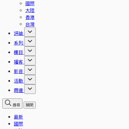
國際
大陸
香港
台灣
評論
系列
欄目
播客
影音
活動
周邊
搜尋
關閉
最新
國際