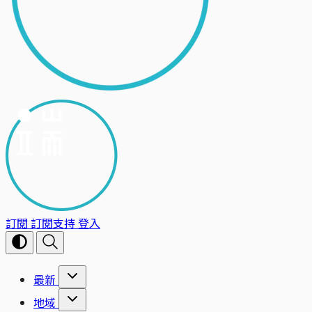
訂閱
訂閱支持
登入
最新
地域