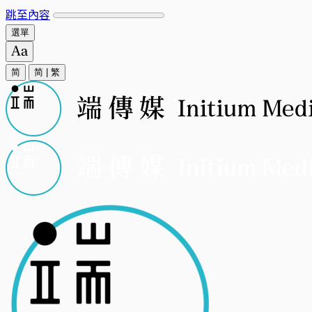
跳至內容
選單
简
简
|
繁