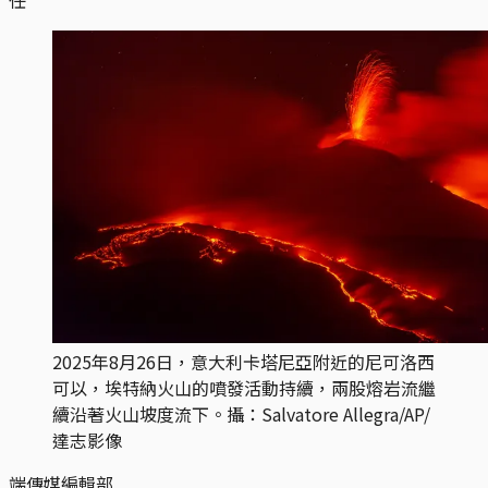
2025年8月26日，意大利卡塔尼亞附近的尼可洛西
可以，埃特納火山的噴發活動持續，兩股熔岩流繼
續沿著火山坡度流下。攝：Salvatore Allegra/AP/
達志影像
端傳媒編輯部