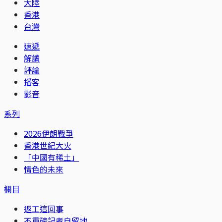
大陸
香港
台灣
速遞
解讀
評論
播客
影音
系列
2026伊朗戰爭
香港世紀大火
「中國有稀土」
情色的未來
欄目
返工這回事
不重磅記者自留地