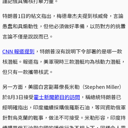
謹記俄具備核打擊力量。
特朗普1日的帖文指出，梅德韋杰夫提到核威脅，言論
愚蠢和具煽動性，但他必須做好準備，以防對方的挑釁
言論不僅是說說而已。
CNN 報道提到
，特朗普沒有說明下令部署的是哪一款
核潛艇。報道指，美軍現時三款潛艇均為核動力潛艇，
但只有一款攜帶核武。
另一方面，美國白宮副幕僚長米勒（Stephen Miller）
於8月3日接受
霍士新聞節目的訪問
，稱總統特朗普已
經明確指出，印度繼續採購俄羅斯石油，等同資助俄軍
針對烏克蘭的戰事，做法不可接受。米勒形容，印度持
續購買俄石油與中國的援俄行為不相上下，同樣令人震