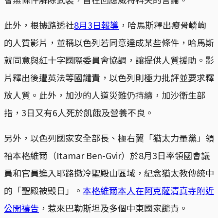
此外，根據路透社
8月3日報導
，哈馬斯釋出瘦骨嶙峋
的人質影片，並稱以色列若同意達成某些條件，哈馬斯
就同意與紅十字國際委員會協調，讓提供人質援助。影
片釋出後遭英法等國譴責，以色列則極力批評並要求釋
放人質。此外，加沙的人道災難仍持續，加沙衛生部
指，3日又有6人死於飢餓及營養不良。
另外，以色列國家安全部長、極右翼「猶太力量黨」領
袖本格維爾（Itamar Ben-Gvir）於8月3日率領國會議
員和官員進入耶路撒冷聖殿山區域，紀念猶太教傳統中
的「聖殿被毁日」。
本格維爾本人在阿克薩清真寺附近
公開禱告
，惹來巴勒斯坦及多個中東國家譴責。