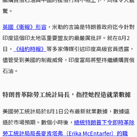
驚。
英國《衛報》形容
，米勒的言論是特朗普政府迄今針對
印度這個印太地區重要盟友的最嚴厲批評。就在8月2
日，
《紐約時報》
等多家傳媒引述印度高級官員透露，
儘管受到美國的制裁威脅，印度當局將堅持繼續購買俄
石油。
特朗普革除勞工統計局長，指控她捏造就業數據
美國勞工統計局於8月1日公布最新就業數據，數據遠
遜於市場預期。數個小時後，
總統特朗普下令即時革除
勞工統計局局長麥肯塔弗（Erika McEntarfer）的職