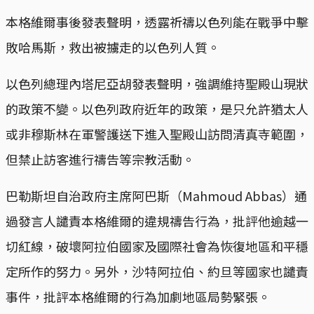
本格維爾事後發表聲明，透露祈禱以色列能在戰爭中擊
敗哈馬斯，救出被擄走的以色列人質。
以色列總理內塔尼亞胡發表聲明，強調維持聖殿山現狀
的政策不變。以色列政府近年的政策，是只允許猶太人
或非穆斯林在軍警護送下進入聖殿山訪問清真寺範圍，
但禁止訪客進行禱告等宗教活動。
巴勒斯坦自治政府主席阿巴斯（Mahmoud Abbas）通
過發言人譴責本格維爾的違規禱告行為，批評他逾越一
切紅線，破壞阿拉伯國家及國際社會為恢復地區和平穩
定所作的努力。另外，沙特阿拉伯、約旦等國家也譴責
事件，批評本格維爾的行為加劇地區局勢緊張。