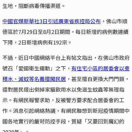
生地，阻斷病毒傳播渠道。
中國官媒新華社3日引述廣東省疾控局公布
，佛山市順
德區於7月29日至8月2日期間，每日新增的病例數連續
下降，2日新增病例有192宗。
不過，近日中國網絡平台上有帖文指出，在佛山市政府
號召「愛國衛生運動」之下，
有住宅小區的居委會以查
積水、滅蚊等名義擅闖民居
，甚至擅自更換大門門鎖，
還對居民提出倒掉家貓飲用水以免滋生蚊蟲等無理指
示。有網民報警求助，反被警方要求配合居委會的工
作。消息引起網絡熱議，有網民聯想到新冠疫情期間中
國各地實行的嚴苛防控手段，質疑「又要回到魔幻的
2020年」。