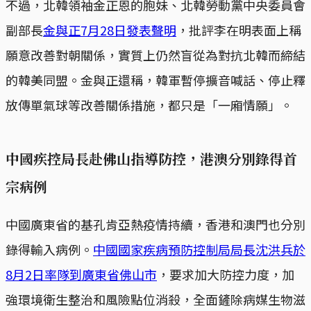
不過，北韓領袖金正恩的胞妹、北韓勞動黨中央委員會
副部長
金與正7月28日發表聲明
，批評李在明表面上稱
願意改善對朝關係，實質上仍然盲從為對抗北韓而締結
的韓美同盟。金與正還稱，韓軍暫停擴音喊話、停止釋
放傳單氣球等改善關係措施，都只是「一廂情願」。
中國疾控局長赴佛山指導防控，港澳分別錄得首
宗病例
中國廣東省的基孔肯亞熱疫情持續，香港和澳門也分別
錄得輸入病例。
中國國家疾病預防控制局局長沈洪兵於
8月2日率隊到廣東省佛山市
，要求加大防控力度，加
強環境衛生整治和風險點位消殺，全面鏟除病媒生物滋