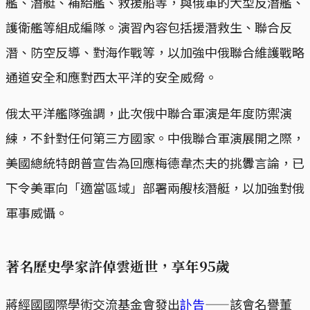
艦、潛艇、補給艦、救援船等，與俄軍的大型反潛艦、
護衛艦等組成編隊。演習內容包括援潛救生、聯合反
潛、防空反導、對海作戰等，以加強中俄聯合維護戰略
通道安全和應對西太平洋的安全威脅。
俄太平洋艦隊強調，此次俄中聯合軍演是年度防禦演
練，不針對任何第三方國家。中俄聯合軍演展開之際，
美國總統特朗普宣告為回應梅德韋杰夫的挑釁言論，已
下令美軍向「適當區域」部署兩艘核潛艇，以加強對俄
軍事威懾。
著名歷史學家許倬雲逝世，享年95歲
蔣經國國際學術交流基金會發出
訃告
——該會名譽董