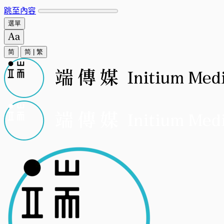
跳至內容
選單
简
简
|
繁