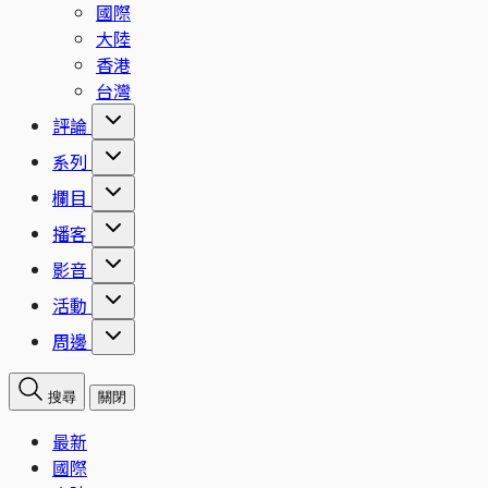
國際
大陸
香港
台灣
評論
系列
欄目
播客
影音
活動
周邊
搜尋
關閉
最新
國際