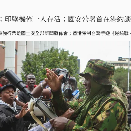
；印墜機僅一人存活；國安公署首在港約談
被強行帶離國土安全部新聞發佈會；香港禁制台灣手遊《逆統戰