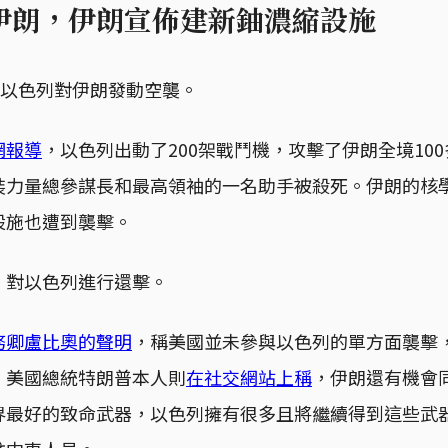
伊朗，伊朗宣佈建新鈾濃縮設施
，以色列對伊朗發動空襲。
網報導
，以色列出動了200架戰鬥機，攻擊了伊朗全境10
裝力量總參謀長和最高領袖的一名助手被殺死。伊朗的核
設施也遭到襲擊。
，對以色列進行還擊。
務卿盧比奧的聲明
，稱美國並未參與以色列的單方面襲擊
。美國總統特朗普本人則
在社交網站上稱
，伊朗還有機會
界最好的致命武器，以色列擁有很多且將繼續得到這些武