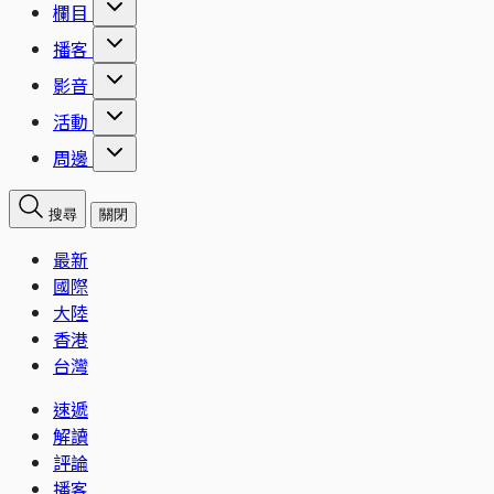
欄目
播客
影音
活動
周邊
搜尋
關閉
最新
國際
大陸
香港
台灣
速遞
解讀
評論
播客