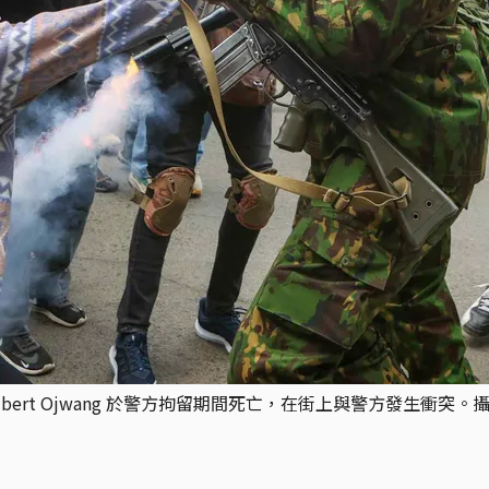
rt Ojwang 於警方拘留期間死亡，在街上與警方發生衝突。攝：And