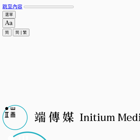
跳至內容
選單
简
简
|
繁