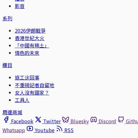
影音
系列
2026伊朗戰爭
香港世紀大火
「中國有稀土」
情色的未來
欄目
返工这回事
不重磅記者自留地
女人沒有國家？
工具人
周邊商城
Facebook
Twitter
Bluesky
Discord
Gith
Whatsapp
Youtube
RSS