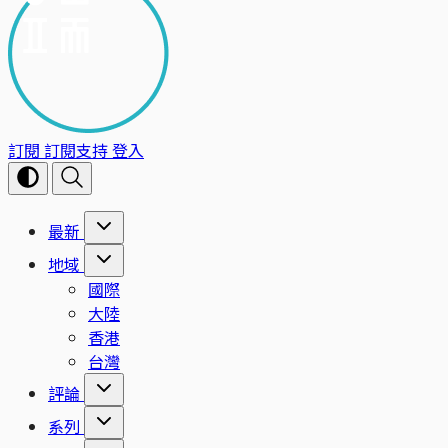
訂閱
訂閱支持
登入
最新
地域
國際
大陸
香港
台灣
評論
系列