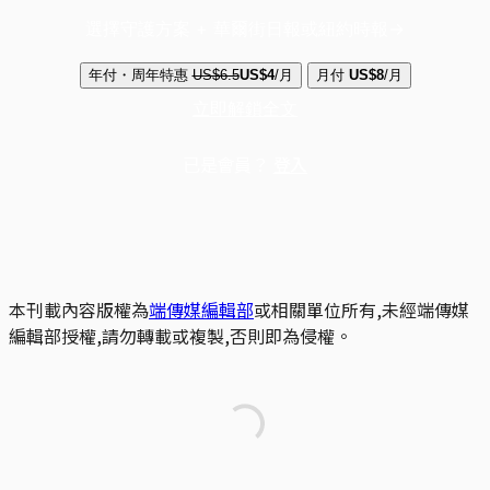
選擇守護方案 + 華爾街日報或紐約時報
年付・周年特惠
US$6.5
US$4
/月
月付
US$8
/月
立即解鎖全文
已是會員？
登入
本刊載內容版權為
端傳媒編輯部
或相關單位所有,未經端傳媒
編輯部授權,請勿轉載或複製,否則即為侵權。