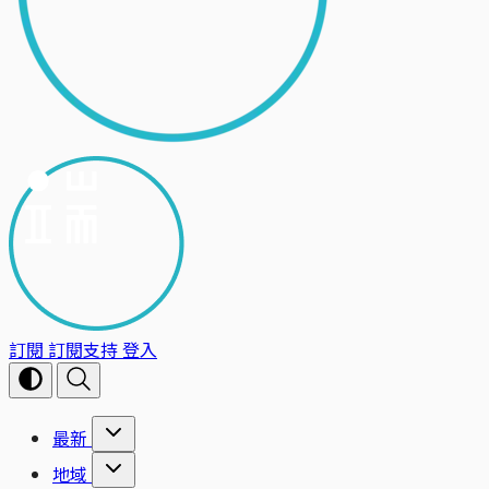
訂閱
訂閱支持
登入
最新
地域