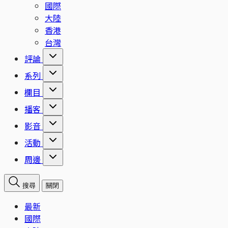
國際
大陸
香港
台灣
評論
系列
欄目
播客
影音
活動
周邊
搜尋
關閉
最新
國際