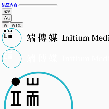
跳至內容
選單
简
简
|
繁