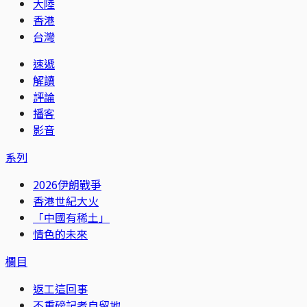
大陸
香港
台灣
速遞
解讀
評論
播客
影音
系列
2026伊朗戰爭
香港世紀大火
「中國有稀土」
情色的未來
欄目
返工這回事
不重磅記者自留地