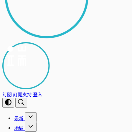
訂閱
訂閱支持
登入
最新
地域