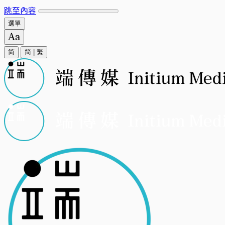
跳至內容
選單
简
简
|
繁