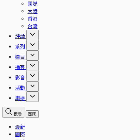
國際
大陸
香港
台灣
評論
系列
欄目
播客
影音
活動
周邊
搜尋
關閉
最新
國際