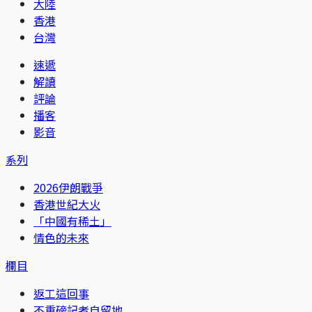
大陸
香港
台灣
速遞
解讀
評論
播客
影音
系列
2026伊朗戰爭
香港世紀大火
「中國有稀土」
情色的未來
欄目
返工這回事
不重磅記者自留地