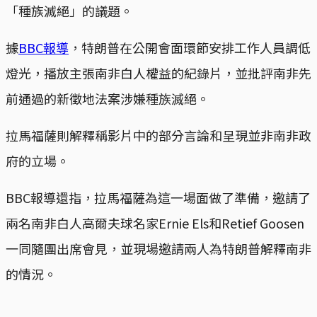
「種族滅絕」的議題。
據
BBC報導
，特朗普在公開會面環節安排工作人員調低
燈光，播放主張南非白人權益的紀錄片，並批評南非先
前通過的新徵地法案涉嫌種族滅絕。
拉馬福薩則解釋稱影片中的部分言論和呈現並非南非政
府的立場。
BBC報導還指，拉馬福薩為這一場面做了準備，邀請了
兩名南非白人高爾夫球名家Ernie Els和Retief Goosen
一同隨團出席會見，並現場邀請兩人為特朗普解釋南非
的情況。