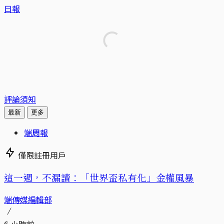
日報
評論須知
最新
更多
端周報
僅限註冊用戶
這一週，不漏讀：「世界盃私有化」金權風暴
端傳媒編輯部
6 小時前