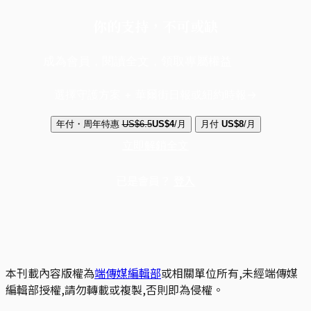
你的支持，不可或缺
成為會員，閱讀全文，領取專屬權益
選擇守護方案 + 華爾街日報或紐約時報
年付・周年特惠
US$6.5
US$4
/月
月付
US$8
/月
立即解鎖全文
已是會員？
登入
本刊載內容版權為
端傳媒編輯部
或相關單位所有,未經端傳媒
編輯部授權,請勿轉載或複製,否則即為侵權。