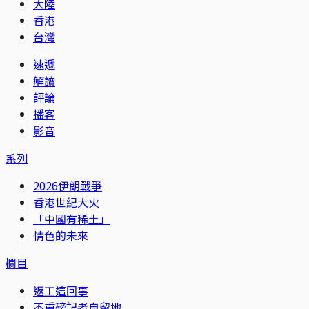
大陸
香港
台灣
速遞
解讀
評論
播客
影音
系列
2026伊朗戰爭
香港世紀大火
「中國有稀土」
情色的未來
欄目
返工這回事
不重磅記者自留地