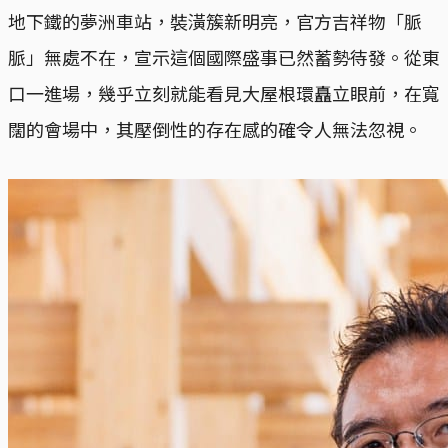
地下鐵的夢洲車站，裝潢簇新明亮，官方吉祥物「脈
脈」無處不在，宣示這個國際盛事已然蓄勢待發。從東
口一進場，幾乎立刻就能看見大屋根環矗立眼前，在寬
闊的會場中，其壓倒性的存在感的確令人無法忽視。