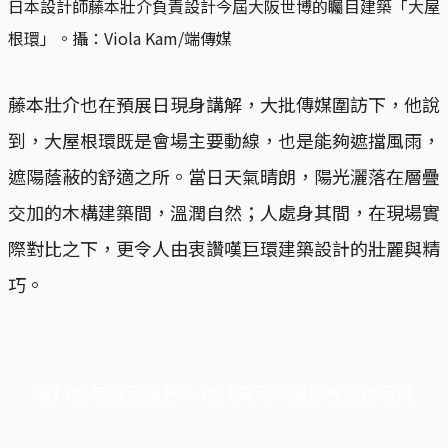
日本設計師藤本壯介負責設計今屆大阪世博的矚目建築「大屋
根環」。攝：Viola Kam/端傳媒
藤本壯介也在預展日現身講解，大批傳媒圍訪下，他說
到，大屋根環既是會場主要動線，也是能夠遮擋風雨，
遮陽蔭蔽的舒適之所。當日天氣晴朗，陽光灑落在層疊
交加的木構建築間，溫潤自然；人處身其間，在現場實
際對比之下，更令人由衷讚嘆巨環建築設計的壯麗與精
巧。
端11周年限定優惠，1周1美元，讓思考保持清爽