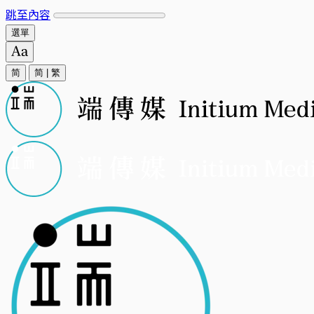
跳至內容
選單
简
简
|
繁