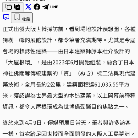
收藏
正式出發大阪世博採訪前，看到場地設計預想圖，各種
獨樹一幟的展館設計，都令筆者充滿期待。尤其是今屆
會場的標誌性建築——由日本建築師藤本壯介設計的
「大屋根環」，是由2023年6月開始組裝，融合了日本
神社佛閣等傳統建築的「貫」（ぬき）樑工法與現代建
築技術，全周長約2公里，建築面積達61,035.55平方
米，獲認證為世界最大型的木造建築。以上開幕前種種
資訊，都令大屋根環成為世博備受矚目的焦點之一。
終於來到4月9日，傳媒預展日當天，筆者與許多訪客
一樣，首次踏足因世博而全面開發的大阪人工島夢洲。