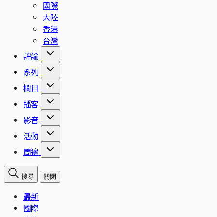
國際
大陸
香港
台灣
評論
系列
欄目
播客
影音
活動
周邊
搜尋
關閉
最新
國際