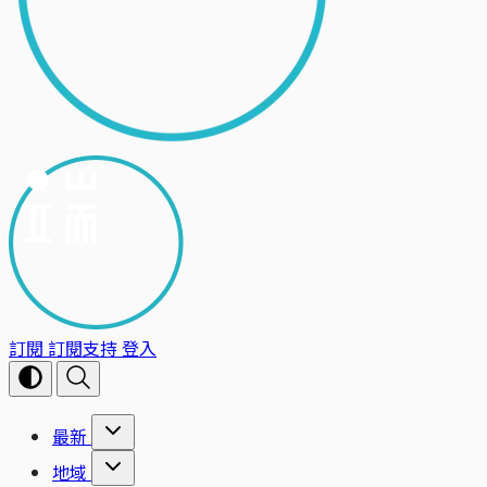
訂閱
訂閱支持
登入
最新
地域