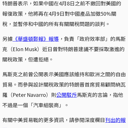
特朗普表示，如果中國在4月8日之前不撤回對美國的
報復政策，他將再在4月9日對中國產品加徵50%關
稅，並暫停和中國的所有有關關稅問題的談判。
另據
《華盛頓郵報》報導
，負責「政府效率部」的馬斯
克（Elon Musk）近日曾對特朗普建議不要採取激進的
關稅政策，但遭拒絕。
馬斯克之前曾公開表示美國應該維持和歐洲之間的自由
貿易。而參與設計關稅政策的特朗普首席貿易顧問納瓦
羅（Peter Navarro）則
公開駁斥
馬斯克的言論，指他
不過是一個「汽車組裝商」。
有關中美貿易戰的更多資訊，請參閱深度欄目
刊出的報