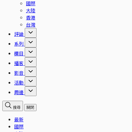
國際
大陸
香港
台灣
評論
系列
欄目
播客
影音
活動
周邊
搜尋
關閉
最新
國際