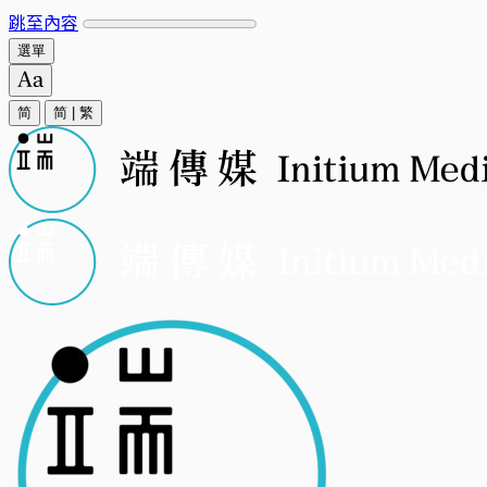
跳至內容
選單
简
简
|
繁