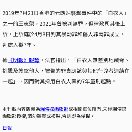
2019年7月21日香港的元朗站襲擊事件中的「白衣人」
之一的王志榮，2021年曾被判無罪。但律政司其後上
訴，上訴庭於4月8日判其暴動罪和傷人罪兩罪成立，
判處入獄7年。
據
《明報》報導
，法官指出，「白衣人無差別地威脅、
挑釁及襲擊他人，被告的罪責應該與其他行兇者連結在
一起」，因而對其採用白衣人案的7年量刑起點。
本刊載內容版權為
端傳媒編輯部
或相關單位所有,未經端傳媒
編輯部授權,請勿轉載或複製,否則即為侵權。
日報