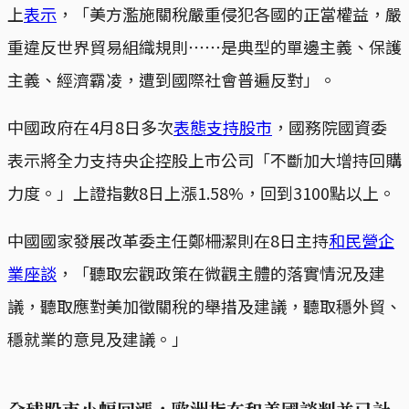
上
表示
，「美方濫施關稅嚴重侵犯各國的正當權益，嚴
重違反世界貿易組織規則⋯⋯是典型的單邊主義、保護
主義、經濟霸凌，遭到國際社會普遍反對」。
中國政府在4月8日多次
表態支持股市
，國務院國資委
表示將全力支持央企控股上市公司「不斷加大增持回購
力度。」上證指數8日上漲1.58%，回到3100點以上。
中國國家發展改革委主任鄭柵潔則在8日主持
和民營企
業座談
，「聽取宏觀政策在微觀主體的落實情況及建
議，聽取應對美加徵關稅的舉措及建議，聽取穩外貿、
穩就業的意見及建議。」