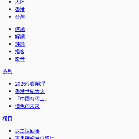
大陸
香港
台灣
速遞
解讀
評論
播客
影音
系列
2026伊朗戰爭
香港世紀大火
「中國有稀土」
情色的未來
欄目
返工這回事
不重磅記者自留地