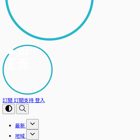
訂閱
訂閱支持
登入
最新
地域