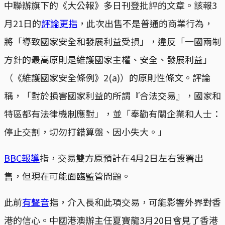
中聯辦旗下的《大公報》多日刊登批評的文章。該報3
月21日的
評論更指
，此次出售不是普通的商業行為，
將「導致國家安全和發展利益受損」，違反「一國兩制
方針的最高原則是維護國家主權、安全、發展利益」
（《維護國家安全條例》2(a)）的原則性條文。評論
稱，「對於損害國家利益的所謂『合法交易』，國家和
特區都有法律機制應對」，並「奉勸有關企業和人士：
停止交割，切勿打錯算盤、因小失大。」
BBC報導
指，交易雙方原預計在4月2日左右簽署出
售，但現在可能面臨監管問題。
此前
有聲音
指，介入長和此項交易，可能影響外界對香
港的信心。中國港澳辦主任夏寶龍3月20日會見了香港