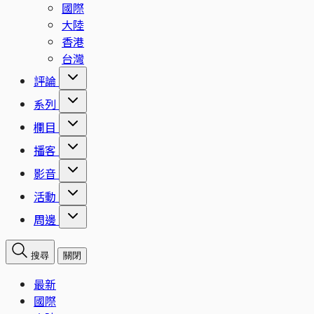
國際
大陸
香港
台灣
評論
系列
欄目
播客
影音
活動
周邊
搜尋
關閉
最新
國際