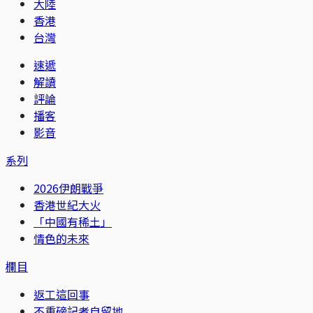
大陸
香港
台灣
速遞
解讀
評論
播客
影音
系列
2026伊朗戰爭
香港世紀大火
「中國有稀土」
情色的未來
欄目
返工這回事
不重磅記者自留地