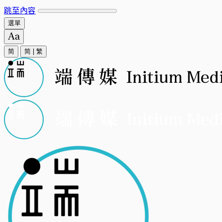
跳至內容
選單
简
简
|
繁