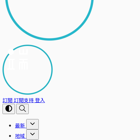
訂閱
訂閱支持
登入
最新
地域