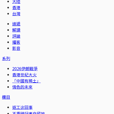
大陸
香港
台灣
速遞
解讀
評論
播客
影音
系列
2026伊朗戰爭
香港世紀大火
「中國有稀土」
情色的未來
欄目
返工这回事
不重磅記者自留地