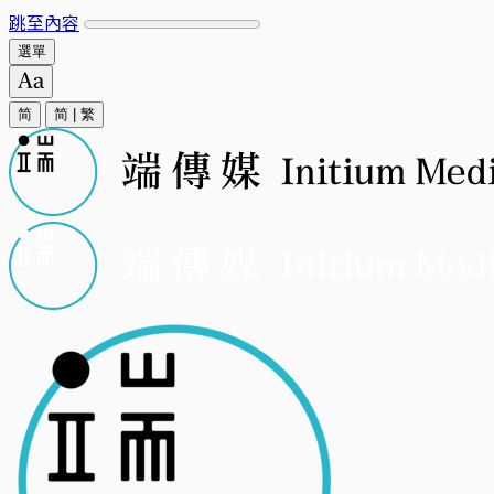
跳至內容
選單
简
简
|
繁