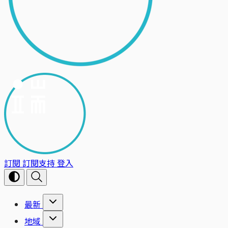
訂閱
訂閱支持
登入
最新
地域