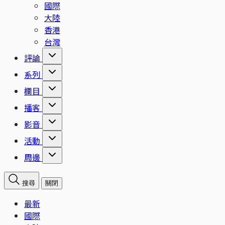
國際
大陸
香港
台灣
評論
系列
欄目
播客
影音
活動
周邊
搜尋
關閉
最新
國際