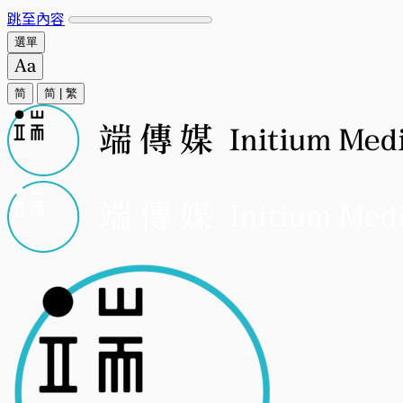
跳至內容
選單
简
简
|
繁