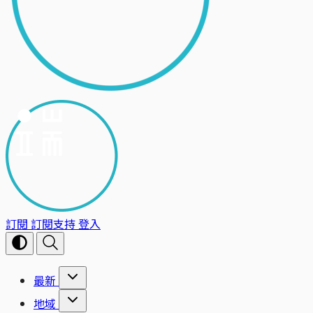
訂閱
訂閱支持
登入
最新
地域