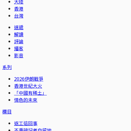
大陸
香港
台灣
速遞
解讀
評論
播客
影音
系列
2026伊朗戰爭
香港世紀大火
「中國有稀土」
情色的未來
欄目
返工這回事
不重磅記者自留地