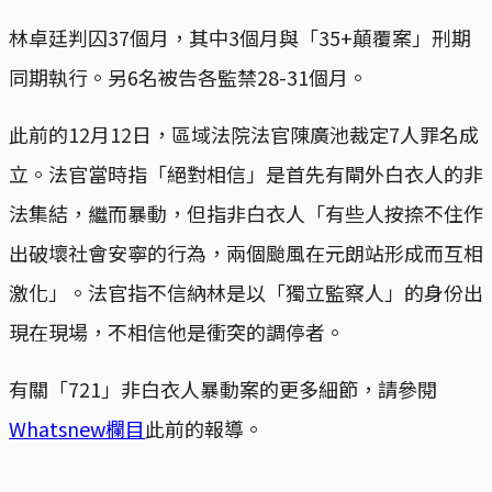
林卓廷判囚37個月，其中3個月與「35+顛覆案」刑期
同期執行。另6名被告各監禁28-31個月。
此前的12月12日，區域法院法官陳廣池裁定7人罪名成
立。法官當時指「絕對相信」是首先有閘外白衣人的非
法集結，繼而暴動，但指非白衣人「有些人按捺不住作
出破壞社會安寧的行為，兩個颱風在元朗站形成而互相
激化」。法官指不信納林是以「獨立監察人」的身份出
現在現場，不相信他是衝突的調停者。
有關「721」非白衣人暴動案的更多細節，請參閱
Whatsnew欄目
此前的報導。