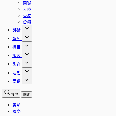
國際
大陸
香港
台灣
評論
系列
欄目
播客
影音
活動
周邊
搜尋
關閉
最新
國際