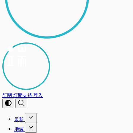
訂閱
訂閱支持
登入
最新
地域