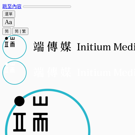
跳至內容
選單
简
简
|
繁