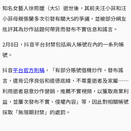
知名女藝人徐熙媛（大S）逝世後，其前夫汪小菲和汪
小菲母親張蘭多次引發有關大S的爭議，並被部分網友
批評其為炒作話題何帶貨而發布不實信息和謠言。
2月8日，抖音平台封禁包括兩人帳號在內的一系列帳
號。
抖音
平台官方則稱
，「有部分賬號借機炒作，發布謠
言，違背公序良俗和道德底線，不尊重逝者及家屬⋯⋯
利用逝者惡意炒作營銷，推薦不實視頻，以獲取商業利
益，並屢次發布不實、侵權內容」等，因此對相關帳號
採取「無限期封禁」的處罰。