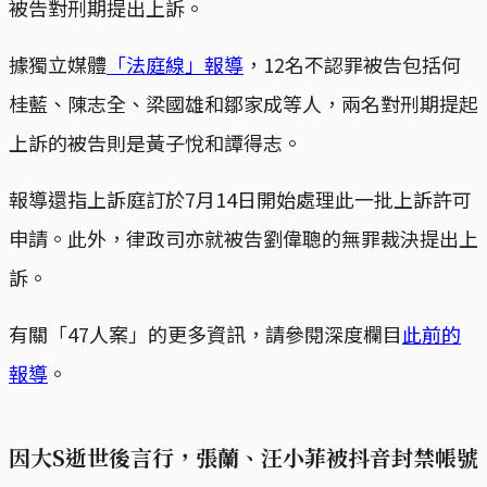
被告對刑期提出上訴。
據獨立媒體
「法庭線」報導
，12名不認罪被告包括何
桂藍、陳志全、梁國雄和鄒家成等人，兩名對刑期提起
上訴的被告則是黃子悅和譚得志。
報導還指上訴庭訂於7月14日開始處理此一批上訴許可
申請。此外，律政司亦就被告劉偉聰的無罪裁決提出上
訴。
有關「47人案」的更多資訊，請參閱深度欄目
此前的
報導
。
因大S逝世後言行，張蘭、汪小菲被抖音封禁帳號