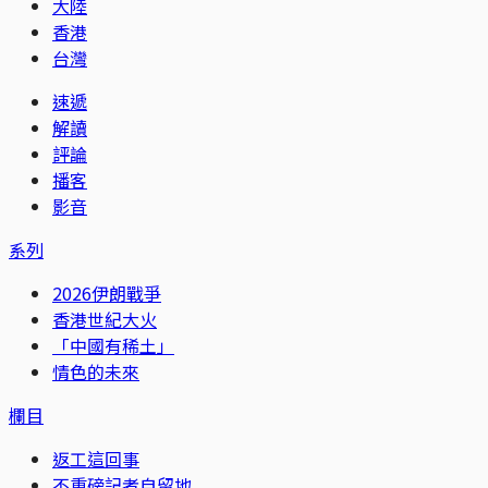
大陸
香港
台灣
速遞
解讀
評論
播客
影音
系列
2026伊朗戰爭
香港世紀大火
「中國有稀土」
情色的未來
欄目
返工這回事
不重磅記者自留地