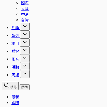
國際
大陸
香港
台灣
評論
系列
欄目
播客
影音
活動
周邊
搜尋
關閉
最新
國際