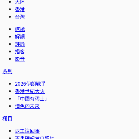
大陸
香港
台灣
速遞
解讀
評論
播客
影音
系列
2026伊朗戰爭
香港世紀大火
「中國有稀土」
情色的未來
欄目
返工這回事
不重磅記者自留地