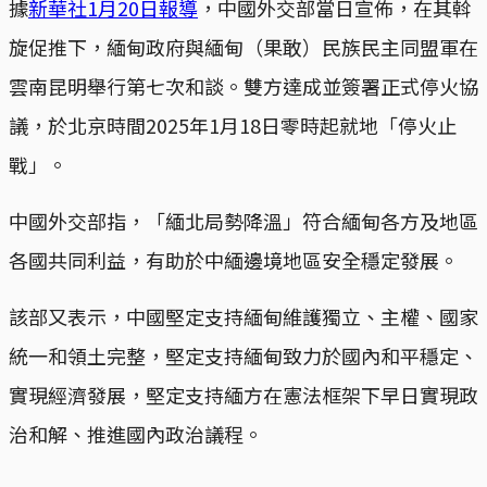
據
新華社1月20日報導
，中國外交部當日宣佈，在其斡
旋促推下，緬甸政府與緬甸（果敢）民族民主同盟軍在
雲南昆明舉行第七次和談。雙方達成並簽署正式停火協
議，於北京時間2025年1月18日零時起就地「停火止
戰」。
中國外交部指，「緬北局勢降溫」符合緬甸各方及地區
各國共同利益，有助於中緬邊境地區安全穩定發展。
該部又表示，中國堅定支持緬甸維護獨立、主權、國家
統一和領土完整，堅定支持緬甸致力於國內和平穩定、
實現經濟發展，堅定支持緬方在憲法框架下早日實現政
治和解、推進國內政治議程。