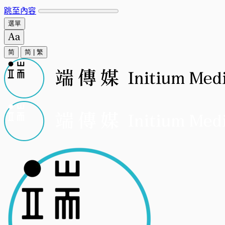
跳至內容
選單
简
简
|
繁