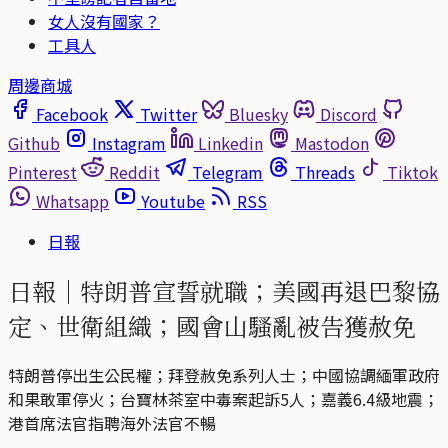
女人沒有國家？
工具人
周邊商城
Facebook
Twitter
Bluesky
Discord
Github
Instagram
Linkedin
Mastodon
Pinterest
Reddit
Telegram
Threads
Tiktok
Whatsapp
Youtube
RSS
日報
日報｜特朗普宣誓就職；美國再退巴黎協
定、世衛組織；國會山騷亂被告獲赦免
特朗普停出生公民權；拜登赦免系列人士；中國協調緬軍政府
和果敢軍停火；台寶林茶室中毒案起訴5人；嘉義6.4級地震；
港首席法官指聘海外法官不暢