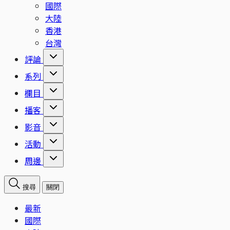
國際
大陸
香港
台灣
評論
系列
欄目
播客
影音
活動
周邊
搜尋
關閉
最新
國際