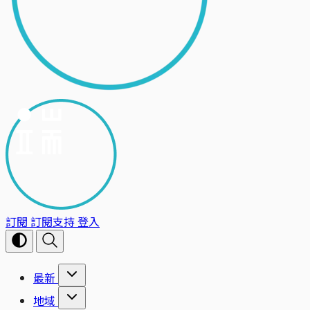
訂閱
訂閱支持
登入
最新
地域