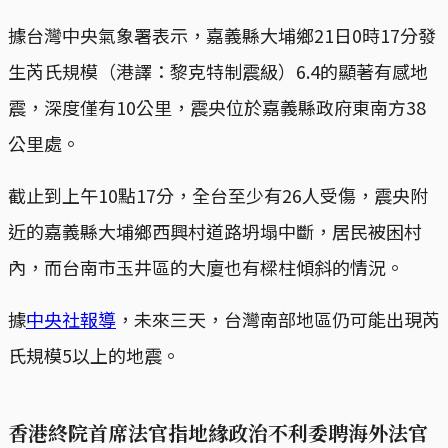
據台灣中央氣象署表示，嘉義縣大埔鄉21日0時17分發
生芮氏規模（港譯：黎克特制震級）6.4的顯著有感地
震，深度僅有10公里，震央位於嘉義縣政府東南方38
公里處。
截止到上午10點17分，全台至少有26人受傷，震央附
近的嘉義縣大埔鄉西興村道路坍塌中斷，居民被困村
內，而台南市玉井區的大廈也有樑柱傾斜的情況。
據
中央社報導
，未來三天，台灣南部地區仍可能出現芮
氏規模5以上的地震。
香港終院首席法官指地緣政治不利委聘海外法官