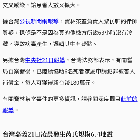
交叉感染，讓患者人數又擴大。
據台灣
公視新聞網報導
，寶林茶室負責人黎仿軒的律師
質疑，粿條是不是因為真的像檢方所說63小時沒有冷
藏，導致病毒產生，邏輯其中有疑點。
另據台灣
中央社21日報導
，台灣法務部表示，有關當
局自案發後，已陸續協助6名死者家屬申請犯罪被害人
補償金，每人可獲得新台幣180萬元。
有關寶林茶室事件的更多資訊，請參閱深度欄目
此前的
報導
。
台灣嘉義21日凌晨發生芮氏規模6.4地震