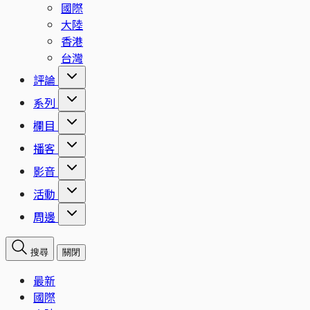
國際
大陸
香港
台灣
評論
系列
欄目
播客
影音
活動
周邊
搜尋
關閉
最新
國際