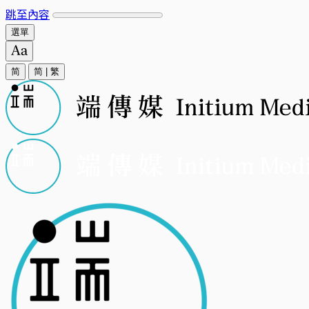
跳至內容
選單
简
简
|
繁