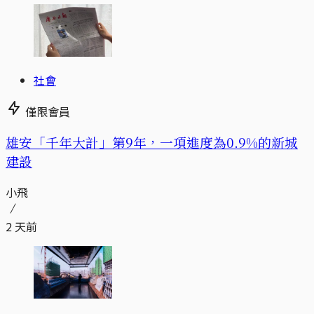
社會
僅限會員
​​雄安「千年大計」第9年，一項進度為0.9%的新城
建設
小飛
2 天前