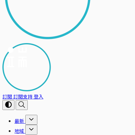
訂閱
訂閱支持
登入
最新
地域