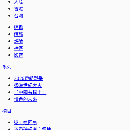
大陸
香港
台灣
速遞
解讀
評論
播客
影音
系列
2026伊朗戰爭
香港世紀大火
「中國有稀土」
情色的未來
欄目
返工這回事
不重磅記者自留地