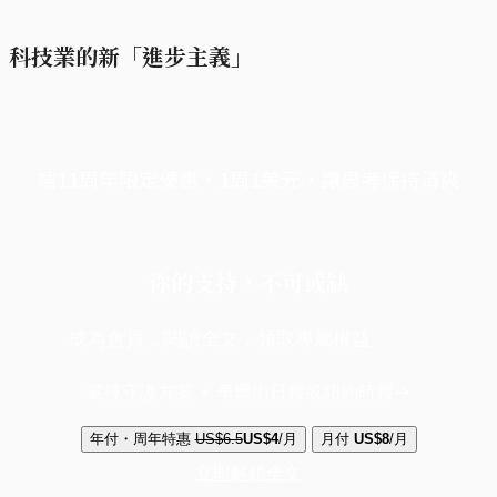
科技業的新「進步主義」
端11周年限定優惠，1周1美元，讓思考保持清爽
你的支持，不可或缺
成為會員，閱讀全文，領取專屬權益
選擇守護方案 + 華爾街日報或紐約時報
年付・周年特惠
US$6.5
US$4
/月
月付
US$8
/月
立即解鎖全文