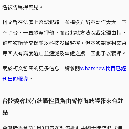
名被告羈押禁見。
柯文哲在法庭上否認犯罪，並指檢方辦案動作太大，下
不了台，一直想羈押他。而台北地方法院裁定理由指，
雖前次給予交保並以科技設備監控，但本次認定柯文哲
等四人有高度逃亡並煙滅及串證之虞，因此予以羈押。
關於柯文哲案的更多信息，請參閱
Whatsnew欄目已經
刊出的報導
。
台陸委會以有統戰性質為由暫停海峽導報來台駐
點
台灣陸委會於1月3日宣布暫停批准中國大陸媒體《海