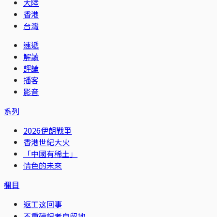
大陸
香港
台灣
速遞
解讀
評論
播客
影音
系列
2026伊朗戰爭
香港世紀大火
「中國有稀土」
情色的未來
欄目
返工这回事
不重磅記者自留地