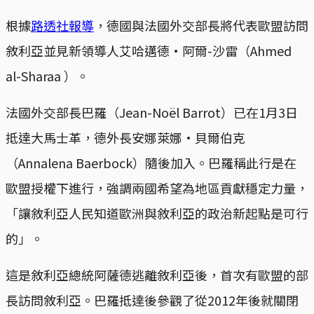
根據
路透社報導
，德國與法國外交部長將代表歐盟訪問
敘利亞並見新領導人艾哈邁德·阿爾-沙雷（Ahmed
al-Sharaa ）。
法國外交部長巴羅（Jean-Noël Barrot）已在1月3日
抵達大馬士革，德外長安娜萊娜·貝爾伯克
（Annalena Baerbock）隨後加入。巴羅稱此行是在
歐盟授權下進行，強調兩國希望為地區貢獻穩定力量，
「讓敘利亞人民知道歐洲與敘利亞的政治新起點是可行
的」。
這是敘利亞總統阿薩德逃離敘利亞後，首次有歐盟的部
長訪問敘利亞。巴羅抵達後參觀了從2012年後就關閉