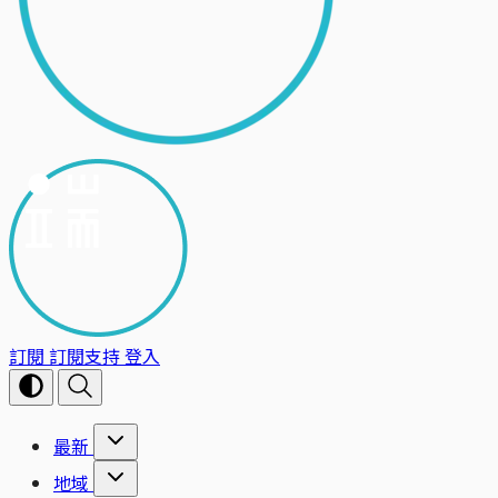
訂閱
訂閱支持
登入
最新
地域