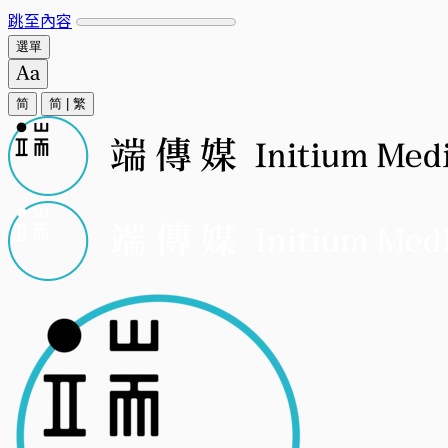
跳至內容
選單
简
简
|
繁