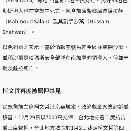
（Al-Mawasi）等地，造成11名平民身亡。另外43名巴
勒斯坦人也在空襲中死亡，包含加薩警察局長薩拉赫
（Mahmoud Salah）及其副手沙萬（Hussam
Shahwan）。
以色列軍則表示，基於情報空襲馬瓦希區並擊斃沙萬，
並稱沙萬是哈瑪斯安全部隊在南加薩的領導人，但並未
提及薩拉死亡。
柯文哲再度被羈押禁見
民眾黨前主席柯文哲涉京華城案、政治獻金案遭起訴並
移審，12月29日以7000萬交保，台北地檢署二度抗告
並三度聲押，台北地方法院於1月2日裁定柯文哲等四