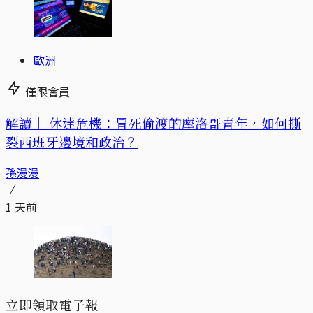
歐洲
僅限會員
解讀｜
休達危機：冒死偷渡的摩洛哥青年，如何撕
裂西班牙邊境和政治？
孫漫漫
1 天前
立即領取電子報