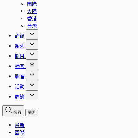
國際
大陸
香港
台灣
評論
系列
欄目
播客
影音
活動
周邊
搜尋
關閉
最新
國際