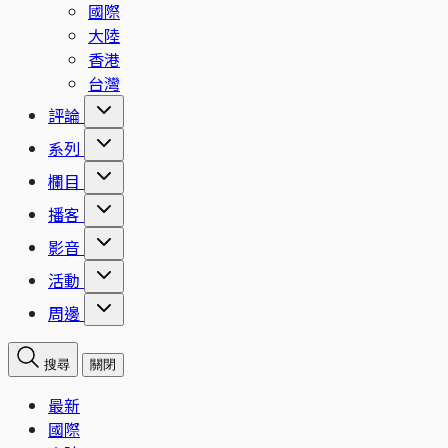
國際
大陸
香港
台灣
評論
系列
欄目
播客
影音
活動
周邊
搜尋
關閉
最新
國際