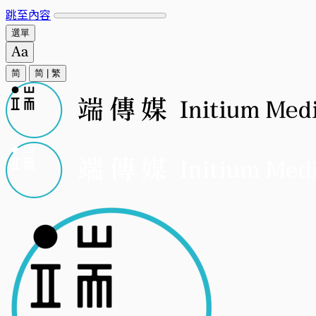
跳至內容
選單
简
简
|
繁