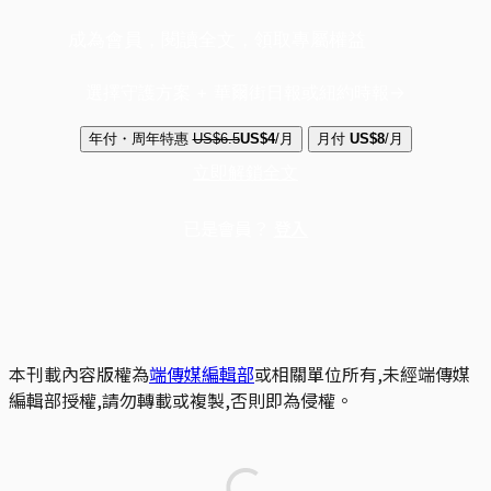
成為會員，閱讀全文，領取專屬權益
選擇守護方案 + 華爾街日報或紐約時報
年付・周年特惠
US$6.5
US$4
/月
月付
US$8
/月
立即解鎖全文
已是會員？
登入
本刊載內容版權為
端傳媒編輯部
或相關單位所有,未經端傳媒
編輯部授權,請勿轉載或複製,否則即為侵權。