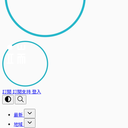
訂閱
訂閱支持
登入
最新
地域