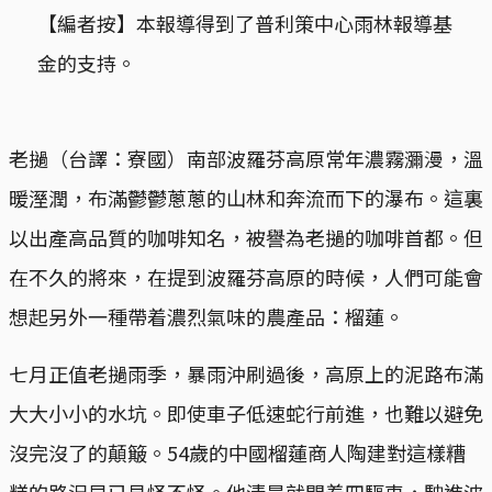
【編者按】本報導得到了普利策中心雨林報導基
金的支持。
老撾（台譯：寮國）南部波羅芬高原常年濃霧瀰漫，溫
暖溼潤，布滿鬱鬱蔥蔥的山林和奔流而下的瀑布。這裏
以出產高品質的咖啡知名，被譽為老撾的咖啡首都。但
在不久的將來，在提到波羅芬高原的時候，人們可能會
想起另外一種帶着濃烈氣味的農產品：榴蓮。
七月正值老撾雨季，暴雨沖刷過後，高原上的泥路布滿
大大小小的水坑。即使車子低速蛇行前進，也難以避免
沒完沒了的顛簸。54歲的中國榴蓮商人陶建對這樣糟