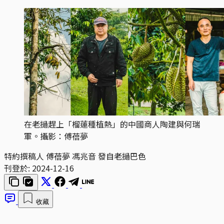
在老撾趕上「榴蓮種植熱」的中國商人陶建與何瑞
軍。攝影：傅蓓夢
特約撰稿人 傅蓓夢 馮兆音 發自老撾巴色
刊登於:
2024-12-16
收藏