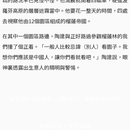
糕的路況早已見怪不怪。他清晨就開着四驅車，駛進波
羅芬高原的層層迷霧當中。他要花一整天的時間，四處
去視察他由12個園區組成的榴蓮帝國。
在其中一個園區路邊，陶建與正好路過參觀榴蓮林的我
們撞了個正着。「一般人比較忌諱（別人）看園子。我
想你們應該是中國人，讓你們看就看吧，」陶建說，眼
神裏透露出生意人的精明與警惕。
端11周年限定優惠，1周1美元，讓思考保持清爽
你的支持，不可或缺