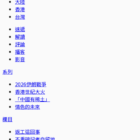
大陸
香港
台灣
速遞
解讀
評論
播客
影音
系列
2026伊朗戰爭
香港世紀大火
「中國有稀土」
情色的未來
欄目
返工這回事
不重磅記者自留地