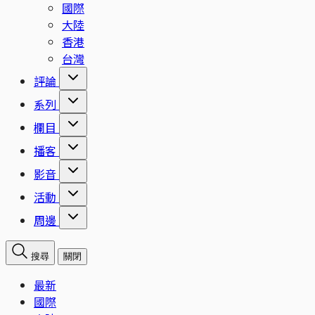
國際
大陸
香港
台灣
評論
系列
欄目
播客
影音
活動
周邊
搜尋
關閉
最新
國際