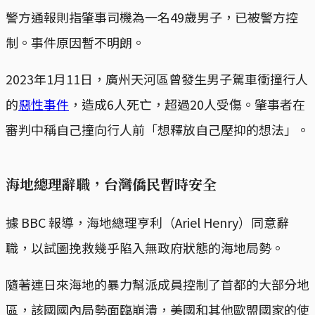
警方通報則指肇事司機為一名49歲男子，已被警方控
制。事件原因暫不明朗。
2023年1月11日，廣州天河區曾發生男子駕車衝撞行人
的
惡性事件
，造成6人死亡，超過20人受傷。肇事者在
審判中稱自己撞向行人前「想釋放自己壓抑的想法」。
海地總理辭職，台灣僑民暫時安全
據 BBC 報導，海地總理亨利（Ariel Henry）同意辭
職，以試圖挽救幾乎陷入無政府狀態的海地局勢。
隨著連日來海地的暴力幫派成員控制了首都的大部分地
區，該國國內局勢面臨崩潰，美國和其他歐盟國家的使