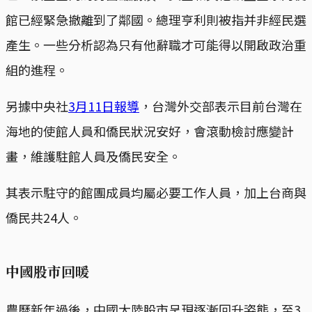
館已經緊急撤離到了鄰國。總理亨利則被指并非經民選
產生。一些分析認為只有他辭職才可能得以開啟政治重
組的進程。
另據中央社
3月11日報導
，台灣外交部表示目前台灣在
海地的使館人員和僑民狀況安好，會滾動檢討應變計
畫，維護駐館人員及僑民安全。
其表示駐守的館團成員均屬必要工作人員，加上台商與
僑民共24人。
中國股市回暖
農曆新年過後，中國大陸股市呈現逐漸回升姿態，至3