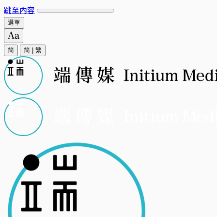
跳至內容
選單
简
简
|
繁