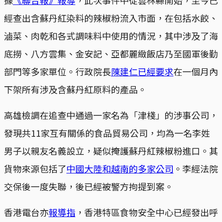
經查出含蘇丹紅染料的辣椒粉流入市面，在包括水餃、
滷菜、肉乾和各式調味料中使用的情況，其中涉及了海
底撈、八方雲集、金安記、亞都麗緻飯店乃至國軍後勤
部門等多家單位。行政院長
陳建仁已經要求
在一個月內
下架所有涉及含蘇丹紅原料的產品。
高雄檢調在追查中通過一家名為「津棧」的涉事公司，
發現共11家互有關係的食品貿易公司，均為一名李姓
男子以親友名義設立，疑似掩護蘇丹紅辣椒粉進口。其
貨物來源包括了
中國大陸和越南的多家公司
。李經法院
交保後一度失聯，後已經被警方拘提到案。
香港電台亦
報導指
，香港特區食物安全中心已經發出呼