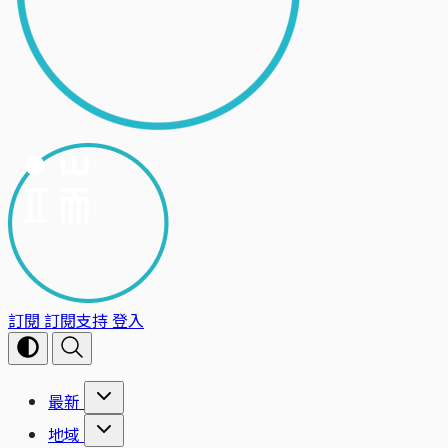
訂閱
訂閱支持
登入
最新
地域