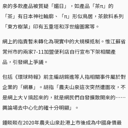
泉的多款產品被質疑「媚日」，如產品「茶π」的
「茶」有日本神社輪廓、「π」形似鳥居，茶飲料系列
「東方樹葉」印有五重塔和浮世繪圖案等。
網上的指責暫未轉化為現實中的大規模抵制。惟江蘇省
常州市的兩家7-11加盟便利店自行宣布下架相關產
品，引發網上爭議。
包括《環球時報》前主編胡錫進等人指相關事件屬於對
企業的「網暴」。胡指「農夫山泉這次突然遭圍攻，不
是網上大 V 搞起來的，就是網民們自發擴散開來的⋯⋯
輿論場去中心化的確十分明顯」。
鍾睒睒在2020年農夫山泉赴港上市後成為中國身價最