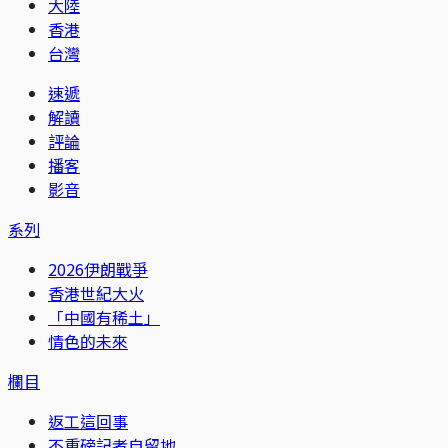
大陸
香港
台灣
速遞
解讀
評論
播客
影音
系列
2026伊朗戰爭
香港世紀大火
「中國有稀土」
情色的未來
欄目
返工這回事
不重磅記者自留地