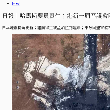
日報
日報｜哈馬斯要員喪生；港新一屆區議會
日本地震情況更新；諾獎得主被孟加拉判違法；果敢同盟軍發