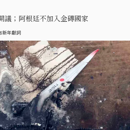
開議；阿根廷不加入金磚國家
布新年獻詞