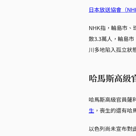
日本放送協會（NHK
NHK指，輪島市
散3.3萬人，輪島
川多地陷入孤立狀態
哈馬斯高級
哈馬斯高級官員薩利赫
生
，喪生的還有哈
以色列尚未宣布對