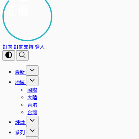
訂閱
訂閱支持
登入
最新
地域
國際
大陸
香港
台灣
評論
系列