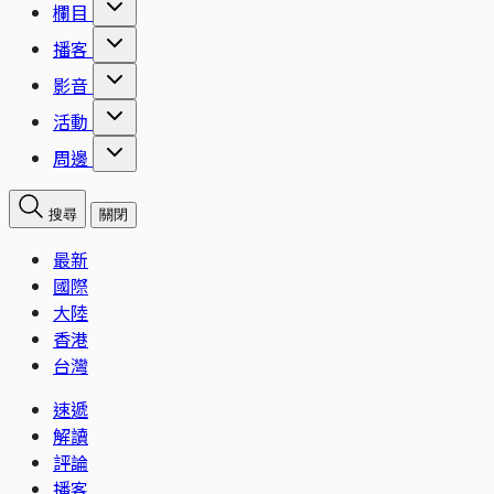
欄目
播客
影音
活動
周邊
搜尋
關閉
最新
國際
大陸
香港
台灣
速遞
解讀
評論
播客