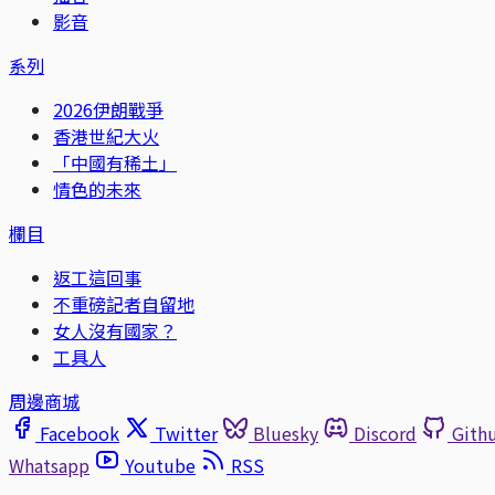
影音
系列
2026伊朗戰爭
香港世紀大火
「中國有稀土」
情色的未來
欄目
返工這回事
不重磅記者自留地
女人沒有國家？
工具人
周邊商城
Facebook
Twitter
Bluesky
Discord
Gith
Whatsapp
Youtube
RSS