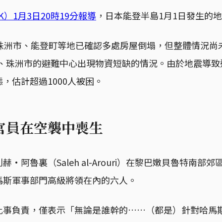
）1月3日20時19分報導
，日本能登半島1月1日發生的地
、珠洲市、能登町等地已確認多處房屋倒塌，但整體情況尚
市、珠洲市的避難中心出現物資短缺的情況。由於地震導
，估計超過1000人被困。
官員在空襲中喪生
·阿魯裏（Saleh al-Arouri）在黎巴嫩貝魯特南部郊
馬斯軍事部門高級將領在內的六人。
此事負責，僅表示「無論是誰幹的……（都是）針對哈馬