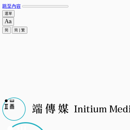
跳至內容
選單
简
简
|
繁