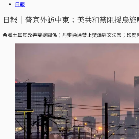
日報
日報｜普京外訪中東；美共和黨阻援烏施
希臘土耳其改善雙邊關係；丹麥通過禁止焚燒經文法案；印度