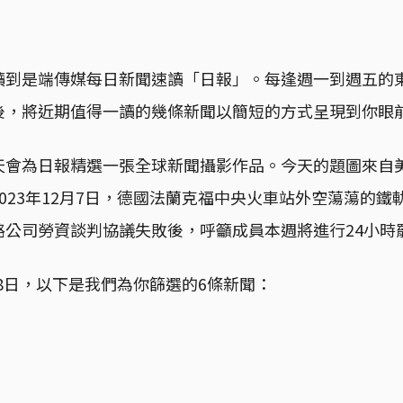
讀到是端傳媒每日新聞速讀「日報」。每逢週一到週五的
後，將近期值得一讀的幾條新聞以簡短的方式呈現到你眼
天會為日報精選一張全球新聞攝影作品。今天的題圖來自
obst：2023年12月7日，德國法蘭克福中央火車站外空蕩蕩
路公司勞資談判協議失敗後，呼籲成員本週將進行24小時
2月8日，以下是我們為你篩選的6條新聞：