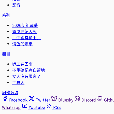
影音
系列
2026伊朗戰爭
香港世紀大火
「中國有稀土」
情色的未來
欄目
返工這回事
不重磅記者自留地
女人沒有國家？
工具人
周邊商城
Facebook
Twitter
Bluesky
Discord
Gith
Whatsapp
Youtube
RSS