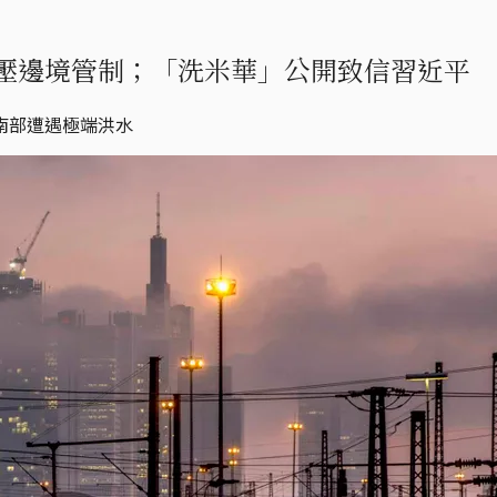
壓邊境管制；「洗米華」公開致信習近平
南部遭遇極端洪水