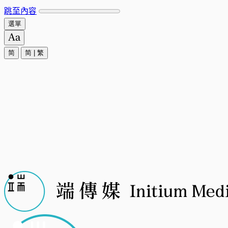
跳至內容
選單
简
简
|
繁