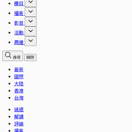
欄目
播客
影音
活動
周邊
搜尋
關閉
最新
國際
大陸
香港
台灣
速遞
解讀
評論
播客