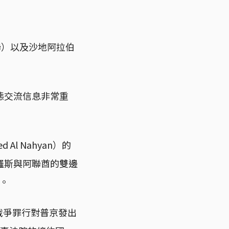
聯）以及沙地阿拉伯
態交流信息非常重
Al Nahyan）的
羅斯與阿聯酋的雙邊
判。
戰爭罪行對普京發出