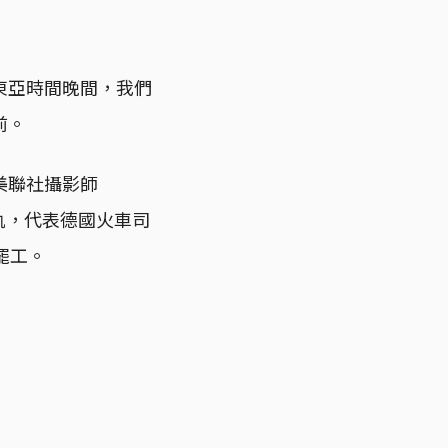
東亞時間晚間，我們
前。
美聯社攝影師
的鐵軌，代表德國火車司
罷工。