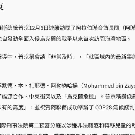
東
羅斯總統普京12月6日連續訪問了阿拉伯聯合酋長國（阿
他自發動全面入侵烏克蘭的戰爭以來首次訪問海灣地區。
報導中，普京稱會談「非常及時」，「就區域內的最新事
·本·扎耶德·阿勒納哈揚（Mohammed bin Zayed 
了能源合作、中東衝突以及「烏克蘭危機」。普京稱讚俄
有的高度」，並祝賀阿聯酋成功舉辦了 COP28 氣候談
日，國際刑事法院第二預審分庭以涉嫌非法驅逐和轉移兒童的