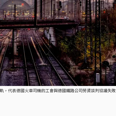
鐵軌，代表德國火車司機的工會與德國鐵路公司勞資談判協議失敗後，呼