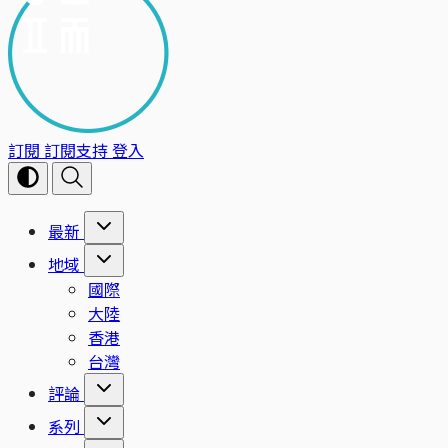
訂閱
訂閱支持
登入
最新
地域
國際
大陸
香港
台灣
評論
系列