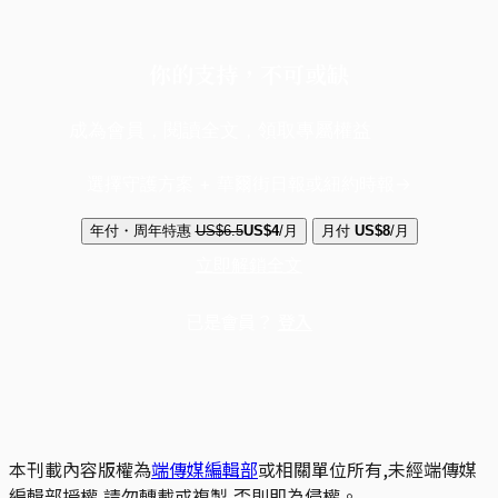
你的支持，不可或缺
成為會員，閱讀全文，領取專屬權益
選擇守護方案 + 華爾街日報或紐約時報
年付・周年特惠
US$6.5
US$4
/月
月付
US$8
/月
立即解鎖全文
已是會員？
登入
本刊載內容版權為
端傳媒編輯部
或相關單位所有,未經端傳媒
編輯部授權,請勿轉載或複製,否則即為侵權。