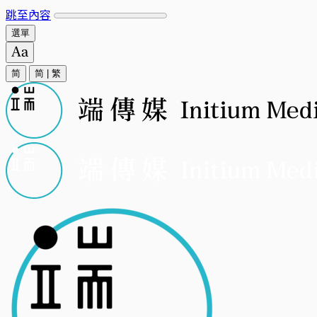
跳至內容
選單
简
简
|
繁