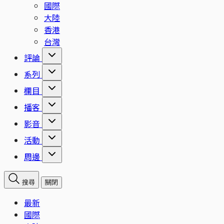
國際
大陸
香港
台灣
評論
系列
欄目
播客
影音
活動
周邊
搜尋
關閉
最新
國際