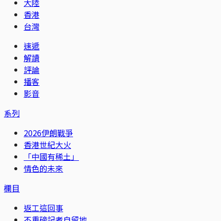
大陸
香港
台灣
速遞
解讀
評論
播客
影音
系列
2026伊朗戰爭
香港世紀大火
「中國有稀土」
情色的未來
欄目
返工這回事
不重磅記者自留地