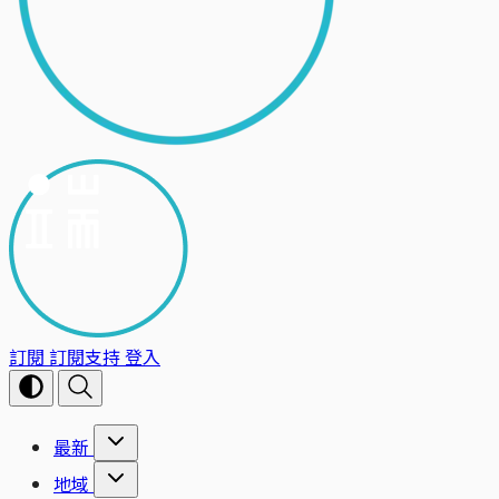
訂閱
訂閱支持
登入
最新
地域