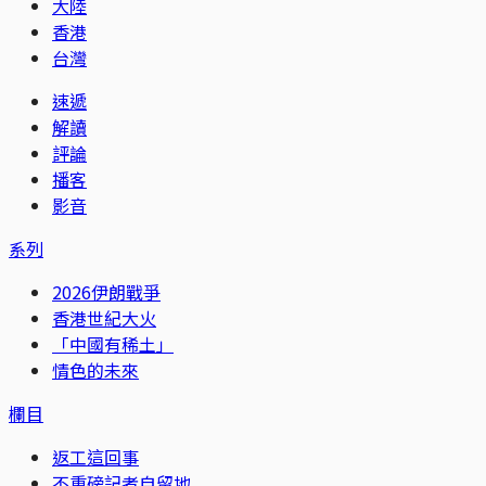
大陸
香港
台灣
速遞
解讀
評論
播客
影音
系列
2026伊朗戰爭
香港世紀大火
「中國有稀土」
情色的未來
欄目
返工這回事
不重磅記者自留地