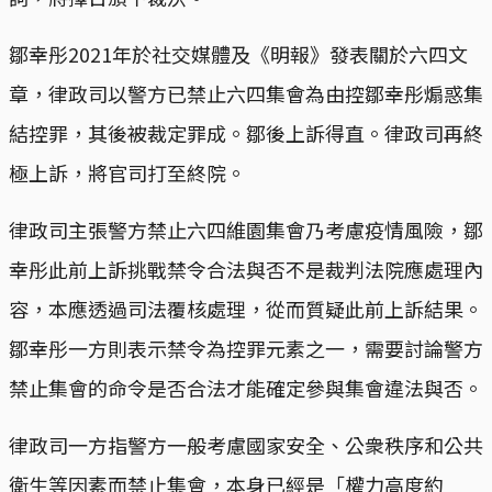
鄒幸彤2021年於社交媒體及《明報》發表關於六四文
章，律政司以警方已禁止六四集會為由控鄒幸彤煽惑集
結控罪，其後被裁定罪成。鄒後上訴得直。律政司再終
極上訴，將官司打至終院。
律政司主張警方禁止六四維園集會乃考慮疫情風險，鄒
幸彤此前上訴挑戰禁令合法與否不是裁判法院應處理內
容，本應透過司法覆核處理，從而質疑此前上訴結果。
鄒幸彤一方則表示禁令為控罪元素之一，需要討論警方
禁止集會的命令是否合法才能確定參與集會違法與否。
律政司一方指警方一般考慮國家安全、公衆秩序和公共
衛生等因素而禁止集會，本身已經是「權力高度約