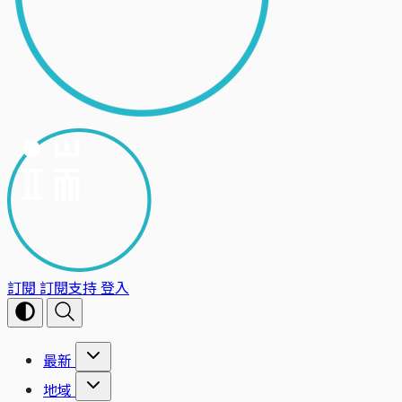
訂閱
訂閱支持
登入
最新
地域