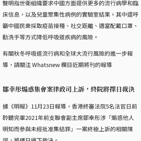
聲明指世衛組織要求中國方面提供更多的流行病學和臨
床信息，以及兒童聚集性病例的實驗室結果。其中還呼
籲中國民衆採取疫苗接種、社交距離、適當配戴口罩、
勤洗手等方式降低呼吸道疾病的風險。
有關秋冬呼吸道流行病和全球大流行風險的進一步報
導，請關注 Whatsnew 欄目近期將刊的報導
鄒幸彤煽惑集會案律政司上訴，終院將擇日裁決
據《明報》11月23日報導，香港終審法院5名法官日前
聆聽完畢2021年前支聯會副主席鄒幸彤涉「煽惑他人
明知而參與未經批准集結罪」一案終極上訴的相關陳
詞，將擇日頒下裁決。