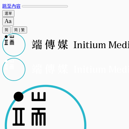
跳至內容
選單
简
简
|
繁