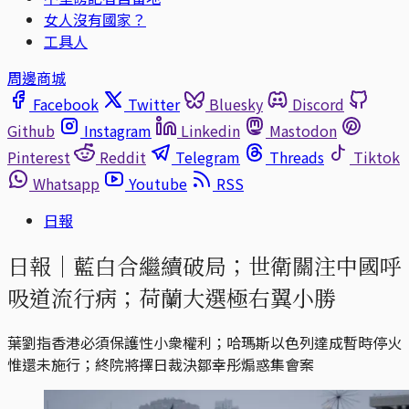
女人沒有國家？
工具人
周邊商城
Facebook
Twitter
Bluesky
Discord
Github
Instagram
Linkedin
Mastodon
Pinterest
Reddit
Telegram
Threads
Tiktok
Whatsapp
Youtube
RSS
日報
日報｜藍白合繼續破局；世衛關注中國呼
吸道流行病；荷蘭大選極右翼小勝
葉劉指香港必須保護性小衆權利；哈瑪斯以色列達成暫時停火
惟還未施行；終院將擇日裁決鄒幸彤煽惑集會案