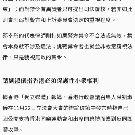
束」；而對禁令有異議者只可提出司法覆核，若非如此
則會削弱對警方和上訴委員會決定的重視程度。
鄒幸彤的代表律師則指如果警方禁令不合法或無效，集
會本身就不涉及違法；挑戰禁令者也就並非故意藐視法
律，只是藐視無效的禁令。
葉劉淑儀指香港必須保護性小衆權利
據香港「獨立媒體」報導，香港行政會議召集人葉劉淑
儀在11月22日立法會大會的辯論環節中發言時指自己
因公開支持香港同樂運動會和出席開幕禮而遭到反同團
體攻擊。