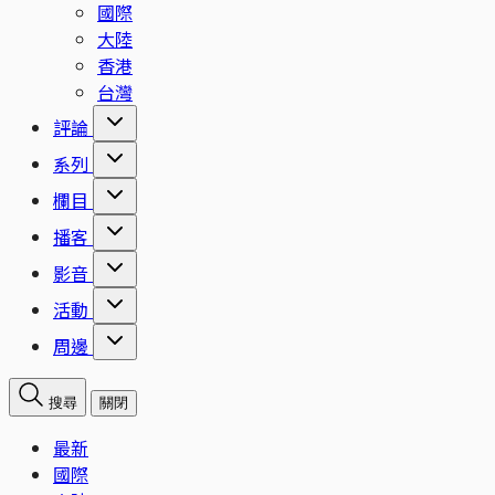
國際
大陸
香港
台灣
評論
系列
欄目
播客
影音
活動
周邊
搜尋
關閉
最新
國際