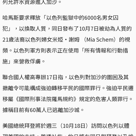
列允許水資源進入加沙。
哈馬斯要求釋放「以色列監獄中的6000名男女囚
犯」，以換取人質，同日發布了10月7日被劫為人質的
21歲法裔以色列婦女米婭·謝姆 （Mia Schem）的視
頻。以色列軍方則表示正在使用「所有情報和行動措
施」來營救俘虜。
聯合國人權高專辦17日指，以色列對加沙的圍困及其
撤離令可能構成強迫轉移平民的國際罪行。強迫平民遷
移屬《國際刑事法院羅馬規約》規定的危害人類罪行。
據稱目前有60萬人已逃離加沙城。
美國總統拜登將於週三（10月18日）訪問以色列以體