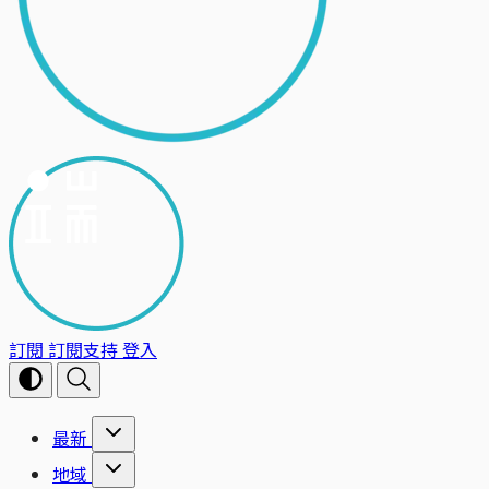
訂閱
訂閱支持
登入
最新
地域