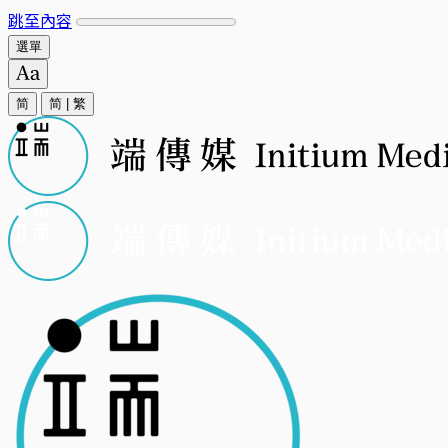
跳至內容
選單
简
简
|
繁