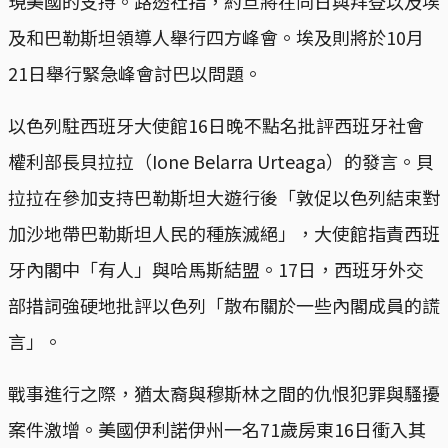
現美國的支持。路透社指，約旦將在同日與拜登以及埃
及和巴勒斯坦領導人舉行四方峰會。埃及則將於10月
21日舉行緊急峰會討巴以問題。
以色列駐西班牙大使館16日晚不點名批評西班牙社會
權利部長貝拉拉（Ione Belarra Urteaga）的發言。貝
拉拉在參加支持巴勒斯坦大遊行後「敦促以色列結束對
加沙地帶巴勒斯坦人民的種族滅絕」，大使館指責西班
牙內閣中「有人」與哈馬斯結盟。17日，西班牙外交
部措詞強硬地批評以色列「散布關於一些內閣成員的謊
言」。
戰事進行之際，猶太裔與穆斯林之間的仇恨犯罪與騷擾
案件激增。美國伊利諾伊州一名71歲房東16日衝入其