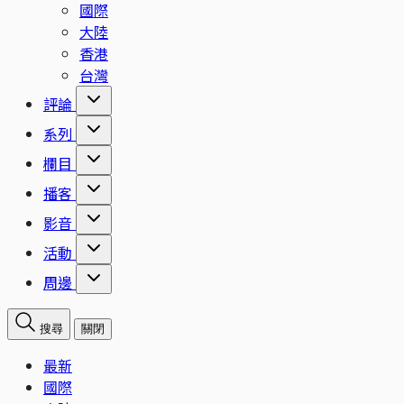
國際
大陸
香港
台灣
評論
系列
欄目
播客
影音
活動
周邊
搜尋
關閉
最新
國際