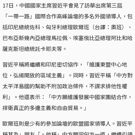
17日，中國國家主席習近平會見了訪華出席第三屆
「一帶一路」國際合作高峰論壇的多名外國領導人，包
括印尼總統佐科、匈牙利總理歐爾班（台譯：奧班）、
巴布亞新幾內亞總理馬拉佩、埃塞俄比亞總理阿比和哈
薩克斯坦總統託卡耶夫等。
習近平稱將繼續和印尼密切協作，「維護東盟中心地
位，弘揚開放的區域主義」。同時，習近平稱「中方對
太平洋島國的幫助不附加政治條件，不謀求排他性權
利」。他還表示：「中方願維護發展中國家團結合作，
捍衛真正的多邊主義和自由貿易。」
歐爾班則是少有的參加論壇的歐盟國家領導人。習近平
稱其為」朋友「。他稱」中方願同匈方一道，繼續引領