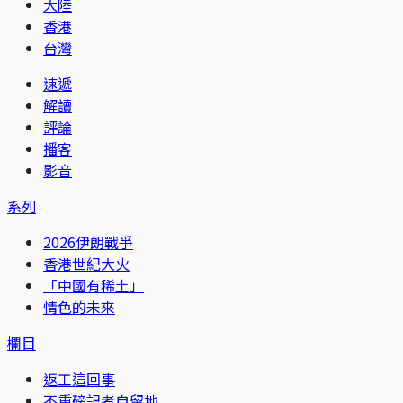
大陸
香港
台灣
速遞
解讀
評論
播客
影音
系列
2026伊朗戰爭
香港世紀大火
「中國有稀土」
情色的未來
欄目
返工這回事
不重磅記者自留地