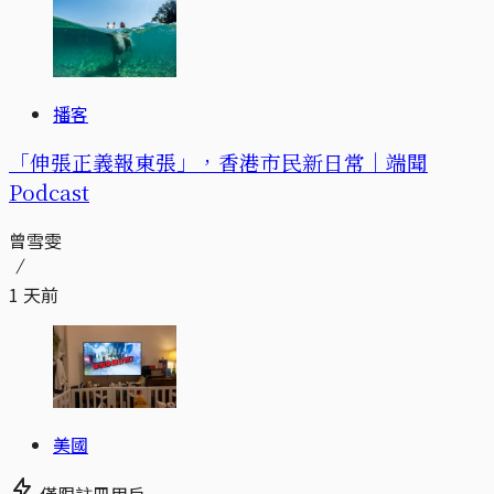
播客
「伸張正義報東張」，香港市民新日常｜端聞
Podcast
曾雪雯
1 天前
美國
僅限註冊用戶