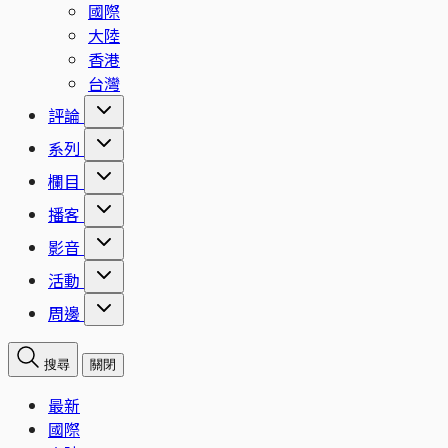
國際
大陸
香港
台灣
評論
系列
欄目
播客
影音
活動
周邊
搜尋
關閉
最新
國際