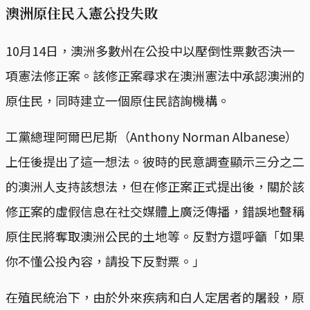
澳洲原住民入憲公投失敗
10月14日，澳洲多數州在公投中以壓倒性票數否決一
項憲法修正案。該修正案尋求在澳洲憲法中承認澳洲的
原住民，同時建立一個原住民諮詢機構。
工黨總理阿爾巴尼斯（Anthony Norman Albanese）
上任後提出了這一想法。彼時的民意調查顯示三分之二
的澳洲人支持該想法，但在修正案正式提出後，關於該
修正案的虛假信息在社交媒體上廣泛傳播，錯誤地聲稱
原住民將奪取澳洲公民的土地等。反對方還呼籲「如果
你不懂公投內容，請投下反對票。」
在殖民統治下，由於外來疾病和白人定居者的屠殺，原