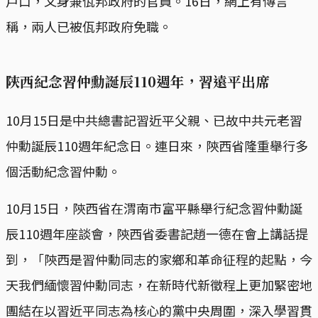
戶口，又身兼佤邦政府的官員。16日，網上有傳言
稱，兩人已被佤邦政府免職。
陝西紀念習仲勳誕辰110週年，習遠平出席
10月15日是中共總書記習近平父親、已故中共元老習
仲勳誕辰110週年紀念日。連日來，陝西省隆重舉行多
個活動紀念習仲勳。
10月15日，陝西省在渭南市富平縣舉行紀念習仲勳誕
辰110週年座談會，陝西省委書記趙一德在會上講話提
到，「陝西是習仲勳同志的家鄉和革命征程的起點，今
天我們緬懷習仲勳同志，在新時代新徵程上更加緊密地
團結在以習近平同志為核心的黨中央周圍，深入學習貫