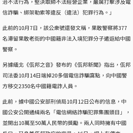
治不法行為，堅決取締不法經營企業，嚴厲打擊涉及電
信詐騙、綁架勒索等違反（違法）犯罪行為。」
此前的10月7日，該公衆號還發文稱，果敢警察將377
名滯留果敢老街的中國籍非法入境犯罪分子遣返給中國
警察。
另據緬北《佤邦之音》發布的《佤邦新聞》指出，佤邦
司法委10月14日端掉20多個電信詐騙窩點，向中國警
方移交2350名中國籍電詐人員。
此前，據中國公安部刑偵局10月12日公布的信息，中
國公安公開通緝兩名「電信網絡詐騙犯罪集團頭目」，
並開出10萬至50萬人民幣的獎勵。兩人同時擁有中國