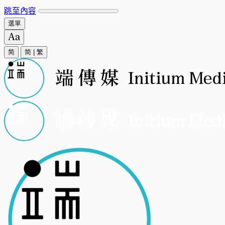
跳至內容
選單
简
简
|
繁