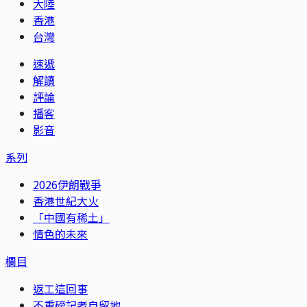
大陸
香港
台灣
速遞
解讀
評論
播客
影音
系列
2026伊朗戰爭
香港世紀大火
「中國有稀土」
情色的未來
欄目
返工這回事
不重磅記者自留地