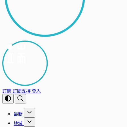
訂閱
訂閱支持
登入
最新
地域