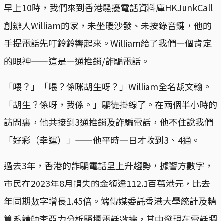
早上10時，我們來到香港騷擾電話資料庫HKJunkCall
創辦人William的家，未坐暖沙發、未按錄音鍵，他的
手提電話先叮鈴鈴響起來。William給了我們一個肯定
的眼神——這是一通推銷/詐騙電話。
「喂？」「喂？係咪胡生呀？」William全名胡文翰。
「胡生？係呀，我係。」騙徒掛線了。在兩個半小時的
訪問裏，他共接到3通推銷及詐騙電話，他不住說我們
「好彩（幸運）」——他平時一日才收到3、4通。
過去3年，香港的詐騙電話呈上升趨勢，據警方數字，
市民在2023年8月損失的金額達112.1百萬港元，比去
年同期數字增長1.45倍。端傳媒委託香港大學統計及精
算系講師李亞力分析騷擾電話數據，其中發現在電話攔