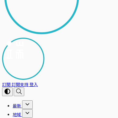
訂閱
訂閱支持
登入
最新
地域