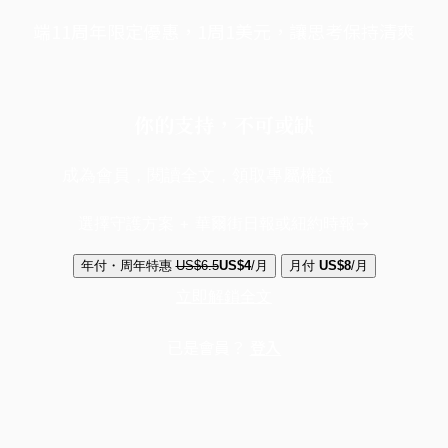
端11周年限定優惠，1周1美元，讓思考保持清爽
你的支持，不可或缺
成為會員，閱讀全文，領取專屬權益
選擇守護方案 + 華爾街日報或紐約時報
年付・周年特惠
US$6.5
US$4
/月
月付
US$8
/月
立即解鎖全文
已是會員？
登入