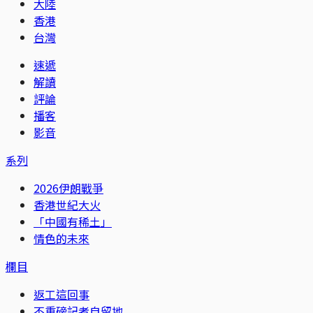
大陸
香港
台灣
速遞
解讀
評論
播客
影音
系列
2026伊朗戰爭
香港世紀大火
「中國有稀土」
情色的未來
欄目
返工這回事
不重磅記者自留地