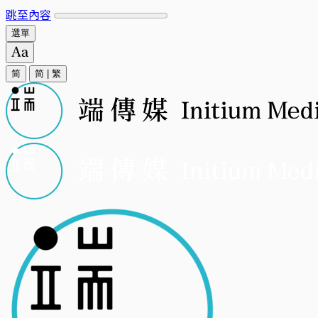
跳至內容
選單
简
简
|
繁