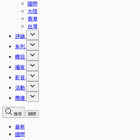
國際
大陸
香港
台灣
評論
系列
欄目
播客
影音
活動
周邊
搜尋
關閉
最新
國際