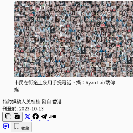
市民在街道上使用手提電話。攝：Ryan Lai/端傳
媒
特約撰稿人黃桂桂 發自 香港
刊登於:
2023-10-13
收藏