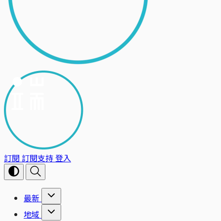
訂閱
訂閱支持
登入
最新
地域