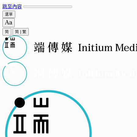
跳至內容
選單
简
简
|
繁