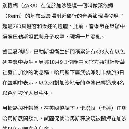
別機構（ZAKA）在位於加沙邊境一個叫做萊依姆
（Reim）的基布茲農場附近舉行的音樂節現場發現了
超過260具遊客和樂迷的遺體。此前，音樂節在舉辦中
遭遇巴勒斯坦武裝分子攻擊，現場一片混亂。
截至發稿時，巴勒斯坦衛生部門稱累計有493人在以色
列空襲中喪生。另據10月9日傍晚中國官方通訊社新華
社發自加沙的消息稱，哈馬斯下屬武裝派別卡桑旅9日
在聲明中表示，以色列對加沙地帶的空襲已經造成4名
以色列被俘人員喪生。
另據路透社報導，在美國協調下，卡塔爾（卡達）正與
哈馬斯展開談判，試圖促使哈馬斯釋放現被關押在加沙
的以色列婦女和兒童。