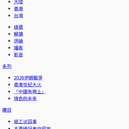
大陸
香港
台灣
速遞
解讀
評論
播客
影音
系列
2026伊朗戰爭
香港世紀大火
「中國有稀土」
情色的未來
欄目
返工这回事
不重磅記者自留地