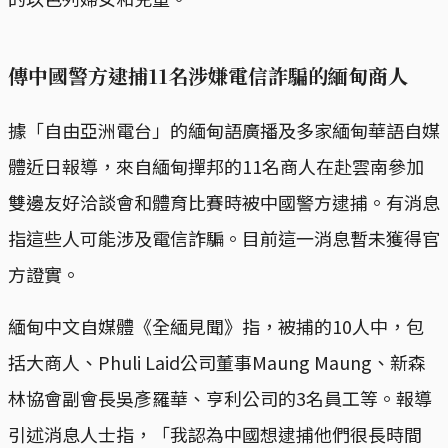
傳中國警方逮捕11名涉嫌電信詐騙的緬甸商人
據「自由亞洲電台」的緬甸語廣播及多家緬甸華語自媒
體近日報導，來自緬甸撣邦的11名商人在赴雲南參加
雙邊友好洽談會和體育比賽時被中國警方逮捕。有消息
指這些人可能涉及電信詐騙。目前這一消息暫未獲得官
方證實。
緬甸中文自媒體《全緬見聞》指，被捕的10人中，包
括大商人、Phuli Laid公司董事Maung Maung、新森
林協會副會長吳彥羅華、亨利公司的3名員工等。報導
引述消息人士指，「我認為中國想逮捕他們很長時間