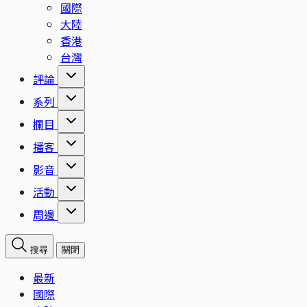
國際
大陸
香港
台灣
評論
系列
欄目
播客
影音
活動
周邊
搜尋
關閉
最新
國際