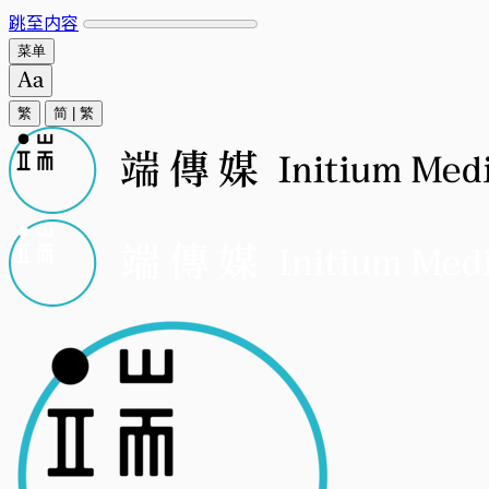
跳至内容
菜单
繁
简
|
繁