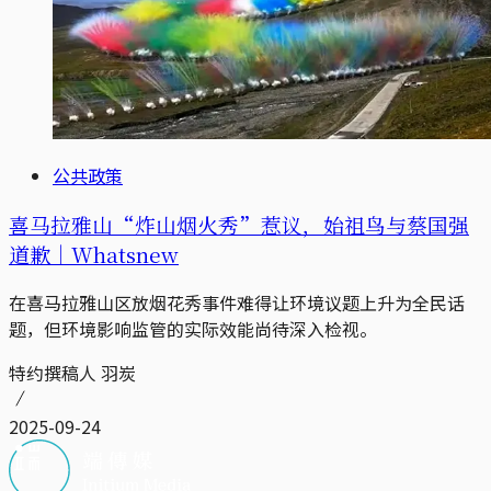
公共政策
喜马拉雅山“炸山烟火秀”惹议，始祖鸟与蔡国强
道歉｜Whatsnew
在喜马拉雅山区放烟花秀事件难得让环境议题上升为全民话
题，但环境影响监管的实际效能尚待深入检视。
特约撰稿人 羽炭
2025-09-24