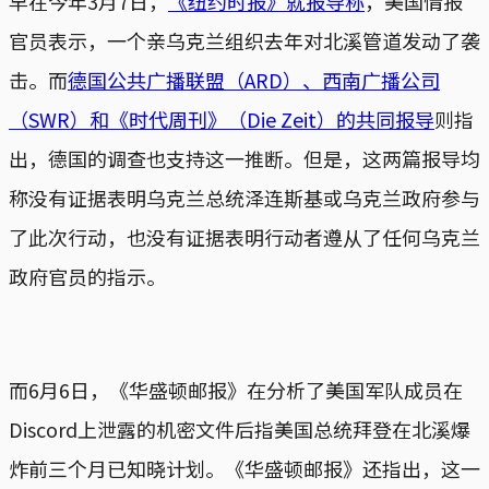
早在今年3月7日，
《纽约时报》就报导称
，美国情报
官员表示，一个亲乌克兰组织去年对北溪管道发动了袭
击。而
德国公共广播联盟（ARD）、西南广播公司
（SWR）和《时代周刊》（Die Zeit）的共同报导
则指
出，德国的调查也支持这一推断。但是，这两篇报导均
称没有证据表明乌克兰总统泽连斯基或乌克兰政府参与
了此次行动，也没有证据表明行动者遵从了任何乌克兰
政府官员的指示。
而6月6日，《华盛顿邮报》在分析了美国军队成员在
Discord上泄露的机密文件后指美国总统拜登在北溪爆
炸前三个月已知晓计划。《华盛顿邮报》还指出，这一