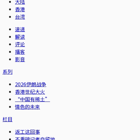
大陆
香港
台湾
速递
解读
评论
播客
影音
系列
2026伊朗战争
香港世纪大火
“中国有稀土”
情色的未来
栏目
返工这回事
不重磅记者自留地