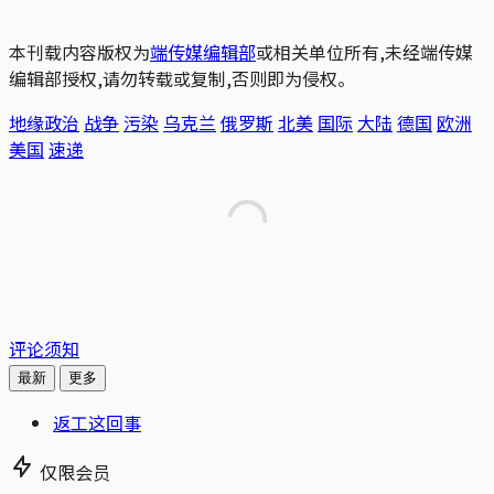
本刊载内容版权为
端传媒编辑部
或相关单位所有,未经端传媒
编辑部授权,请勿转载或复制,否则即为侵权。
地缘政治
战争
污染
乌克兰
俄罗斯
北美
国际
大陆
德国
欧洲
美国
速递
评论须知
最新
更多
返工这回事
仅限会员