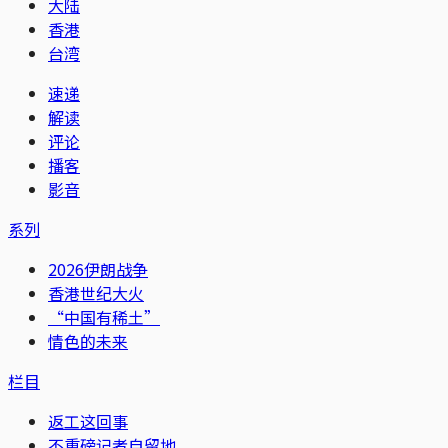
大陆
香港
台湾
速递
解读
评论
播客
影音
系列
2026伊朗战争
香港世纪大火
“中国有稀土”
情色的未来
栏目
返工这回事
不重磅记者自留地