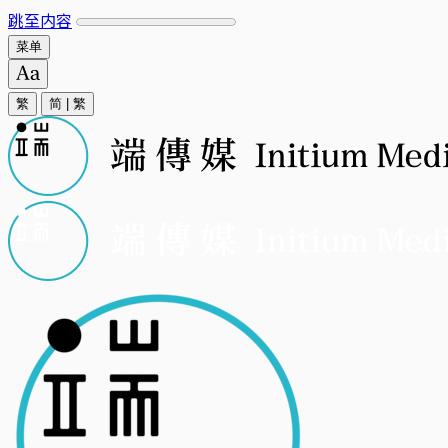
跳至内容
菜单
繁
简
|
繁