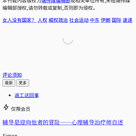
本刊载内容版权为
端传媒编辑部
或相关单位所有,未经端传媒
编辑部授权,请勿转载或复制,否则即为侵权。
女人没有国家？
人权
威权政治
社会运动
中东
伊朗
国际
速递
评论须知
最新
更多
返工这回事
仅限会员
辅导是迎向他者的冒险——心理辅导治疗师自述
Simon