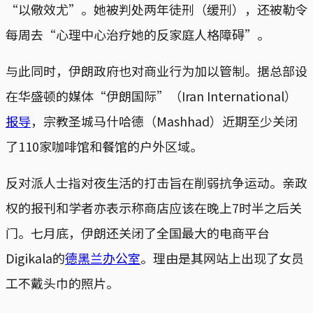
“以儆效尤”。她被判处两年徒刑（缓刑），还被勒令
每周去“心理中心治疗她的反家庭人格障碍”。
与此同时，伊朗政府也对商业行为加以管制。据总部设
在华盛顿的媒体“伊朗国际”（Iran International）
报导
，宗教圣城马什哈德（Mashhad）近期至少关闭
了110家咖啡馆和餐馆的户外区域。
反对派人士指对夜生活的打击旨在削弱抗争运动。亲政
权的报刊和学者亦表示称商店应该在晚上7时半之后关
门。七月底，伊朗还关闭了全国最大的电商平台
Digikala的
德黑兰办公室
。理由是其网站上出现了女员
工不戴头巾的照片。